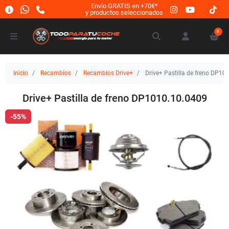
Envío GRATIS en +70€*
y productos seleccionados
0
Inicio
Recambios
Recambios Drive+
Drive+ Pastilla de freno DP10
Drive+ Pastilla de freno DP1010.10.0409
-55%