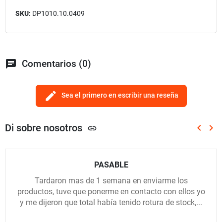
SKU:
DP1010.10.0409
chat
Comentarios (0)
edit
Sea el primero en escribir una reseña
Di sobre nosotros
keyboard_arrow_left
keyboard_arrow_right
link
Anterio
Sig
PASABLE
Tardaron mas de 1 semana en enviarme los
productos, tuve que ponerme en contacto con ellos yo
y me dijeron que total había tenido rotura de stock,...