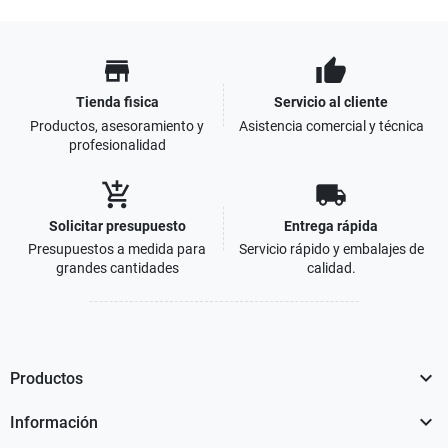
store
thumb_up
Tienda fisica
Servicio al cliente
Productos, asesoramiento y
Asistencia comercial y técnica
profesionalidad
add_shopping_cart
local_shipping
Solicitar presupuesto
Entrega rápida
Presupuestos a medida para
Servicio rápido y embalajes de
grandes cantidades
calidad.

Productos

Información