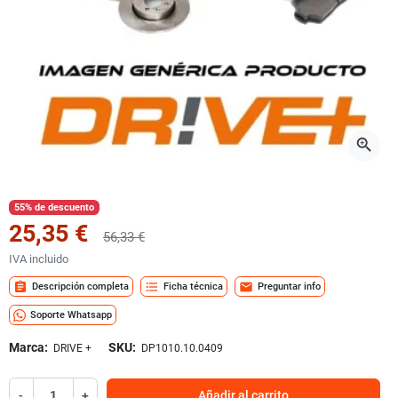
zoom_in
55% de descuento
25,35 €
56,33 €
IVA incluido
assignment
format_list_bulleted
mail
Descripción completa
Ficha técnica
Preguntar info
Soporte Whatsapp
Marca:
SKU:
DRIVE +
DP1010.10.0409
-
+
Añadir al carrito