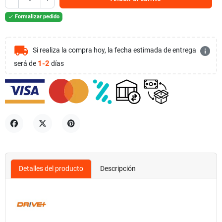
Formalizar pedido

local_shipping
info
Si realiza la compra hoy, la fecha estimada de entrega
1-2
será de
días
Compartir
Tuitear
Pinterest
Detalles del producto
Descripción