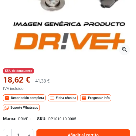
zoom_in
55% de descuento
18,62 €
41,38 €
IVA incluido
assignment
format_list_bulleted
mail
Descripción completa
Ficha técnica
Preguntar info
Soporte Whatsapp
Marca:
SKU:
DRIVE +
DP1010.10.0005
-
+
Añadir al carrito