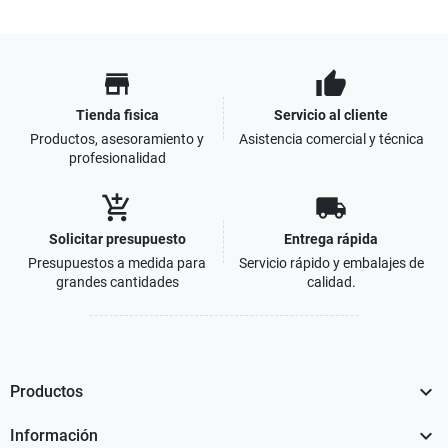
store
thumb_up
Tienda fisica
Servicio al cliente
Productos, asesoramiento y
Asistencia comercial y técnica
profesionalidad
add_shopping_cart
local_shipping
Solicitar presupuesto
Entrega rápida
Presupuestos a medida para
Servicio rápido y embalajes de
grandes cantidades
calidad.

Productos

Información