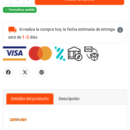
Formalizar pedido

local_shipping
info
Si realiza la compra hoy, la fecha estimada de entrega
1-2
será de
días
Compartir
Tuitear
Pinterest
Detalles del producto
Descripción