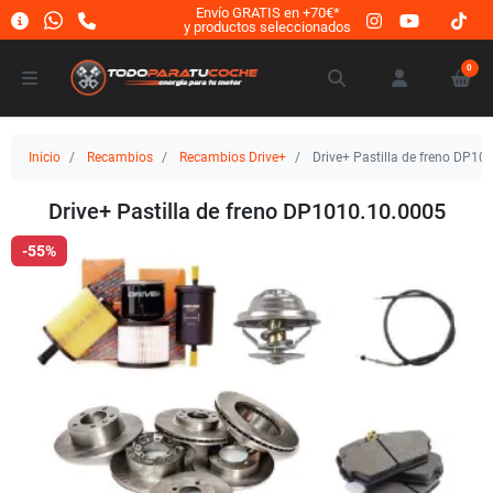
Envío GRATIS en +70€*
y productos seleccionados
0
Inicio
Recambios
Recambios Drive+
Drive+ Pastilla de freno DP10
Drive+ Pastilla de freno DP1010.10.0005
-55%