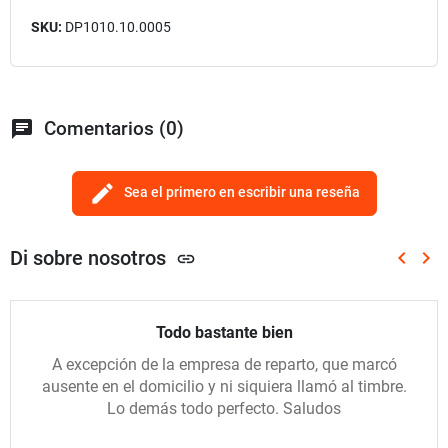
SKU:
DP1010.10.0005
chat
Comentarios (0)
edit
Sea el primero en escribir una reseña
Di sobre nosotros
keyboard_arrow_left
keyboard_arrow_right
link
Anterio
Sig
Todo bastante bien
A excepción de la empresa de reparto, que marcó
ausente en el domicilio y ni siquiera llamó al timbre.
Lo demás todo perfecto. Saludos