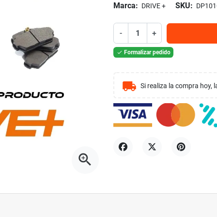
Marca:
SKU:
DRIVE +
DP101
-
+
Formalizar pedido

local_shipping
Si realiza la compra hoy,
zoom_in
Compartir
Tuitear
Pinterest