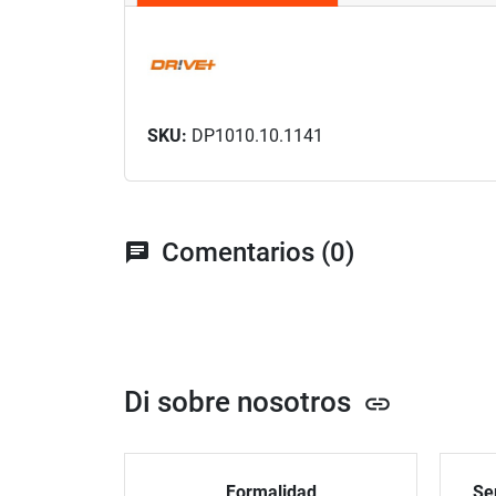
SKU:
DP1010.10.1141
Comentarios (0)
chat
Di sobre nosotros
link
Formalidad
Ser