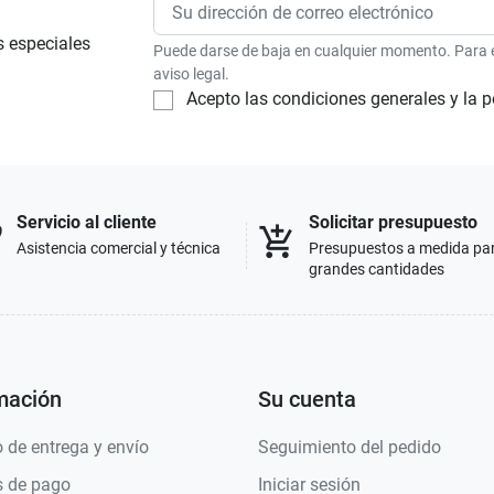
s especiales
Puede darse de baja en cualquier momento. Para el
aviso legal.
Acepto las condiciones generales y la p
Servicio al cliente
Solicitar presupuesto
p
add_shopping_cart
Asistencia comercial y técnica
Presupuestos a medida pa
grandes cantidades
mación
Su cuenta
 de entrega y envío
Seguimiento del pedido
 de pago
Iniciar sesión