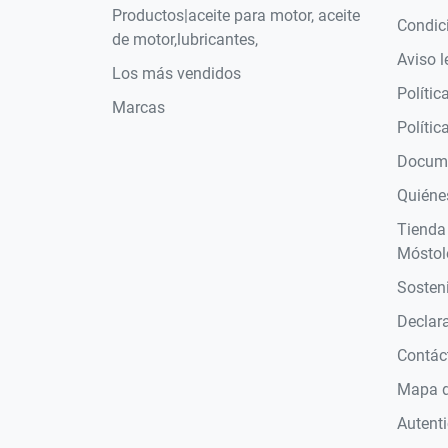
Productos|aceite para motor, aceite
Condic
de motor,lubricantes,
Aviso l
Los más vendidos
Polític
Marcas
Polític
Docume
Quiéne
Tienda
Móstol
Sosteni
Declara
Contác
Mapa de
Autent