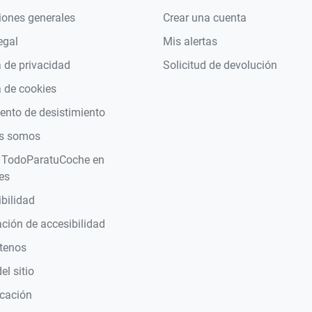
iones generales
Crear una cuenta
egal
Mis alertas
a de privacidad
Solicitud de devolución
a de cookies
nto de desistimiento
s somos
 TodoParatuCoche en
es
bilidad
ción de accesibilidad
tenos
l sitio
icación