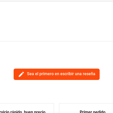
edit
Sea el primero en escribir una reseña
vicio rápido, buen precio.
Primer pedido