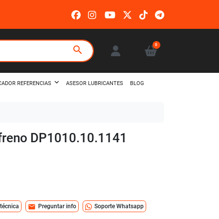
0
search
ASESOR LUBRICANTES
BLOG
CADOR REFERENCIAS
e freno DP1010.10.1141
mail
 técnica
Preguntar info
Soporte Whatsapp