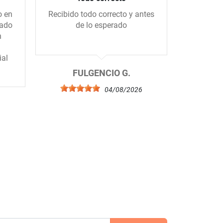
o en
Recibido todo correcto y antes
Me gus
gado
de lo esperado
tiend
n
amablem
ial
FULGENCIO G.
04/08/2026
6