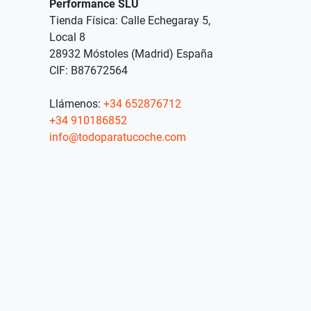
Performance SLU
Tienda Física: Calle Echegaray 5,
Local 8
28932 Móstoles (Madrid) España
CIF: B87672564
Llámenos:
+34 652876712
+34 910186852
info@todoparatucoche.com