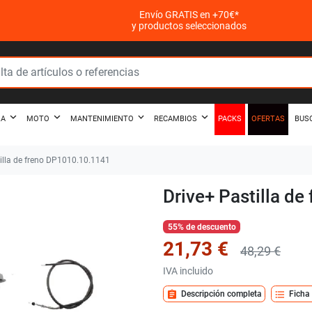
Envío GRATIS en +70€*
y productos seleccionados
PACKS
OFERTAS
ZA
MOTO
MANTENIMIENTO
RECAMBIOS
BUS
illa de freno DP1010.10.1141
Drive+ Pastilla d
55% de descuento
21,73 €
48,29 €
IVA incluido
assignment
format_list_bulleted
Descripción completa
Ficha