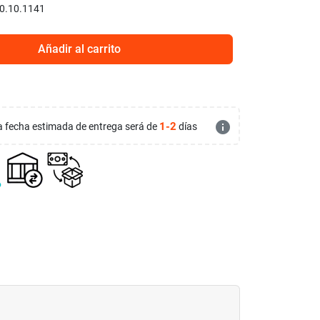
0.10.1141
Añadir al carrito
info
1-2
 la fecha estimada de entrega será de
días