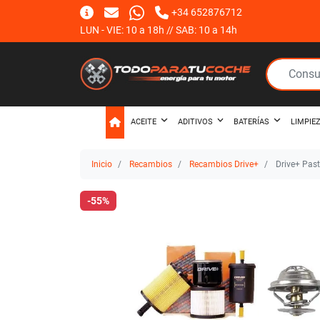
+34 652876712
LUN - VIE: 10 a 18h // SAB: 10 a 14h
ACEITE
ADITIVOS
BATERÍAS
LIMPIE
Inicio
Recambios
Recambios Drive+
Drive+ Past
-55%