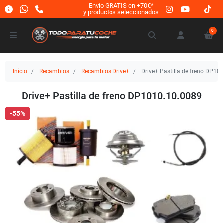
Envío GRATIS en +70€*
y productos seleccionados
0
Inicio
Recambios
Recambios Drive+
Drive+ Pastilla de freno DP10
Drive+ Pastilla de freno DP1010.10.0089
-55%