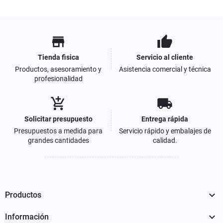
store
thumb_up
Tienda fisica
Servicio al cliente
Productos, asesoramiento y
Asistencia comercial y técnica
profesionalidad
add_shopping_cart
local_shipping
Solicitar presupuesto
Entrega rápida
Presupuestos a medida para
Servicio rápido y embalajes de
grandes cantidades
calidad.

Productos

Información