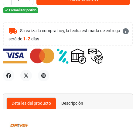
Formalizar pedido

local_shipping
info
Si realiza la compra hoy, la fecha estimada de entrega
1-2
será de
días
Compartir
Tuitear
Pinterest
Detalles del producto
Descripción