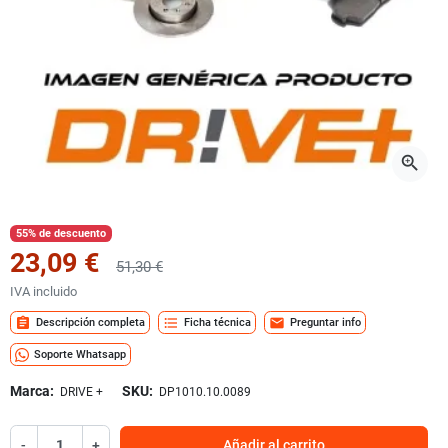
zoom_in
55% de descuento
23,09 €
51,30 €
IVA incluido
assignment
format_list_bulleted
mail
Descripción completa
Ficha técnica
Preguntar info
Soporte Whatsapp
Marca:
SKU:
DRIVE +
DP1010.10.0089
-
+
Añadir al carrito