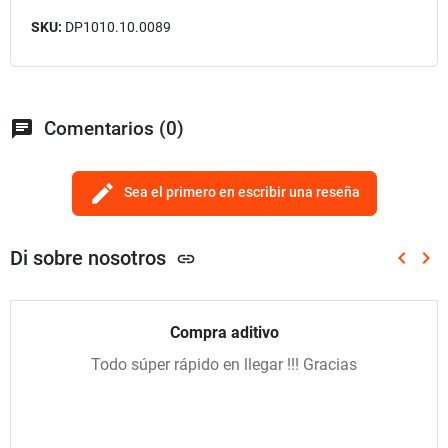
SKU:
DP1010.10.0089
chat
Comentarios (0)
edit
Sea el primero en escribir una reseña
Di sobre nosotros
keyboard_arrow_left
keyboard_arrow_right
link
Anterio
Sig
Compra aditivo
Todo súper rápido en llegar !!! Gracias