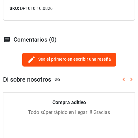
SKU:
DP1010.10.0826
chat
Comentarios (0)
edit
Sea el primero en escribir una reseña
Di sobre nosotros
keyboard_arrow_left
keyboard_arrow_right
link
Anterio
Sig
Compra aditivo
Todo súper rápido en llegar !!! Gracias