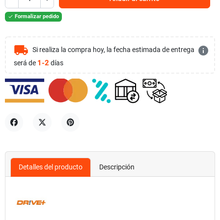
Formalizar pedido

local_shipping
info
Si realiza la compra hoy, la fecha estimada de entrega
1-2
será de
días
Compartir
Tuitear
Pinterest
Detalles del producto
Descripción