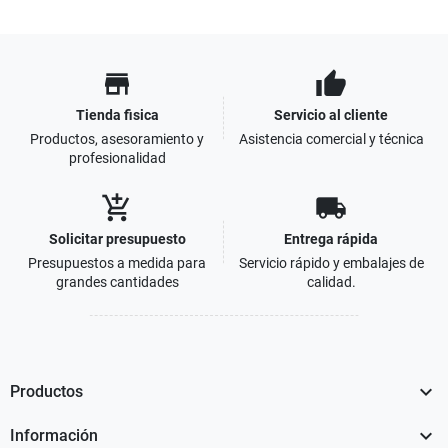
store
thumb_up
Tienda fisica
Servicio al cliente
Productos, asesoramiento y
Asistencia comercial y técnica
profesionalidad
add_shopping_cart
local_shipping
Solicitar presupuesto
Entrega rápida
Presupuestos a medida para
Servicio rápido y embalajes de
grandes cantidades
calidad.

Productos

Información