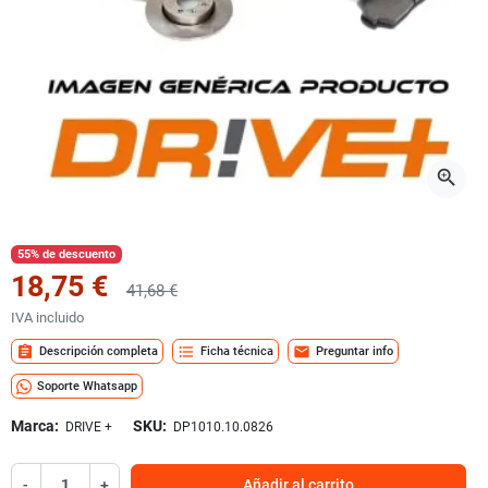
zoom_in
55% de descuento
18,75 €
41,68 €
IVA incluido
assignment
format_list_bulleted
mail
Descripción completa
Ficha técnica
Preguntar info
Soporte Whatsapp
Marca:
SKU:
DRIVE +
DP1010.10.0826
-
+
Añadir al carrito