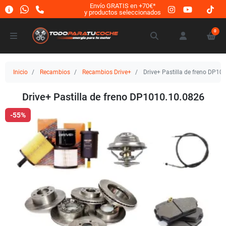
Envío GRATIS en +70€*
y productos seleccionados
0
Inicio
Recambios
Recambios Drive+
Drive+ Pastilla de freno DP10
Drive+ Pastilla de freno DP1010.10.0826
-55%