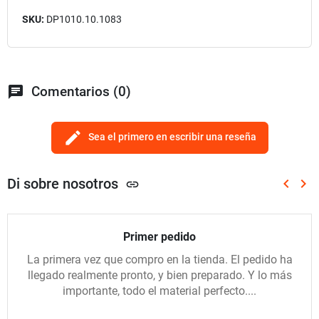
SKU:
DP1010.10.1083
chat
Comentarios (0)
edit
Sea el primero en escribir una reseña
Di sobre nosotros
keyboard_arrow_left
keyboard_arrow_right
link
Anterio
Sig
Primer pedido
La primera vez que compro en la tienda. El pedido ha
llegado realmente pronto, y bien preparado. Y lo más
importante, todo el material perfecto....