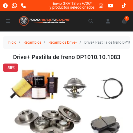
Envío GRATIS en +70€*
y productos seleccionados
0
Inicio
Recambios
Recambios Drive+
Drive+ Pastilla de freno DP10
Drive+ Pastilla de freno DP1010.10.1083
-55%