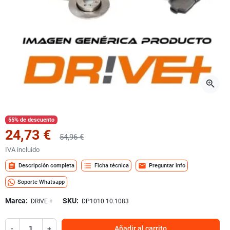
zoom_in
55% de descuento
24,73 €
54,96 €
IVA incluido
assignment
format_list_bulleted
mail
Descripción completa
Ficha técnica
Preguntar info
Soporte Whatsapp
Marca:
SKU:
DRIVE +
DP1010.10.1083
-
+
Añadir al carrito