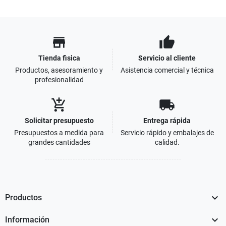
store
thumb_up
Tienda fisica
Servicio al cliente
Productos, asesoramiento y
Asistencia comercial y técnica
profesionalidad
add_shopping_cart
local_shipping
Solicitar presupuesto
Entrega rápida
Presupuestos a medida para
Servicio rápido y embalajes de
grandes cantidades
calidad.

Productos

Información