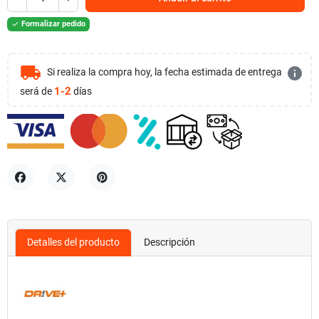
Formalizar pedido

local_shipping
info
Si realiza la compra hoy, la fecha estimada de entrega
1-2
será de
días
Compartir
Tuitear
Pinterest
Detalles del producto
Descripción