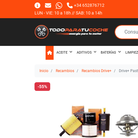
+34 652876712
LUN - VIE: 10 a 18h // SAB: 10 a 14h
ACEITE
ADITIVOS
BATERÍAS
LIMPIE
Inicio
Recambios
Recambios Drive+
Drive+ Past
-55%