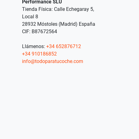
Performance SLU
Tienda Física: Calle Echegaray 5,
Local 8
28932 Móstoles (Madrid) España
CIF: B87672564
Llámenos:
+34 652876712
+34 910186852
info@todoparatucoche.com