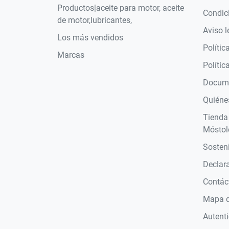
Productos|aceite para motor, aceite
Condic
de motor,lubricantes,
Aviso l
Los más vendidos
Polític
Marcas
Polític
Docume
Quiéne
Tienda
Móstol
Sosteni
Declara
Contác
Mapa de
Autent