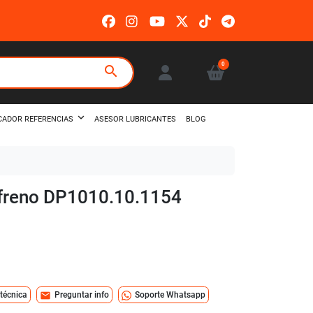
0
search
ASESOR LUBRICANTES
BLOG
CADOR REFERENCIAS
e freno DP1010.10.1154
mail
 técnica
Preguntar info
Soporte Whatsapp