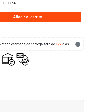
0.10.1154
Añadir al carrito
info
1-2
 la fecha estimada de entrega será de
días