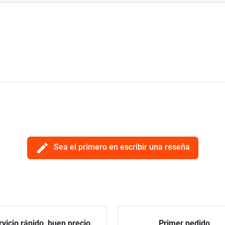
edit
Sea el primero en escribir una reseña
vicio rápido, buen precio.
Primer pedido