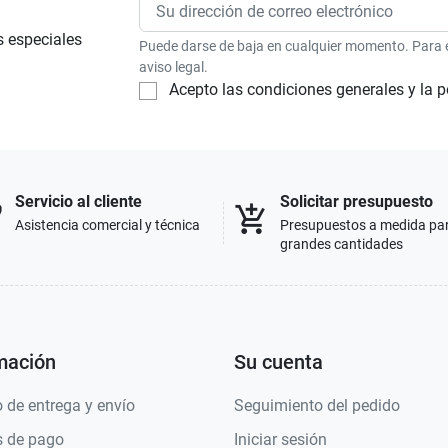
s especiales
Puede darse de baja en cualquier momento. Para el
aviso legal.
Acepto las condiciones generales y la p
Servicio al cliente
Solicitar presupuesto
p
add_shopping_cart
Asistencia comercial y técnica
Presupuestos a medida pa
grandes cantidades
mación
Su cuenta
 de entrega y envío
Seguimiento del pedido
 de pago
Iniciar sesión