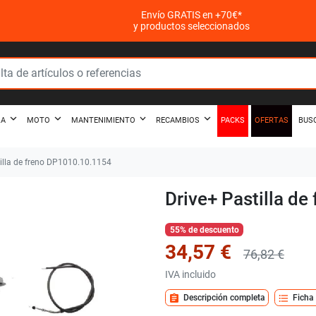
Envío GRATIS en +70€*
y productos seleccionados
PACKS
OFERTAS
ZA
MOTO
MANTENIMIENTO
RECAMBIOS
BUS
illa de freno DP1010.10.1154
Drive+ Pastilla d
55% de descuento
34,57 €
76,82 €
IVA incluido
assignment
format_list_bulleted
Descripción completa
Ficha