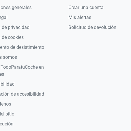
iones generales
Crear una cuenta
egal
Mis alertas
a de privacidad
Solicitud de devolución
a de cookies
nto de desistimiento
s somos
 TodoParatuCoche en
es
bilidad
ción de accesibilidad
tenos
l sitio
icación