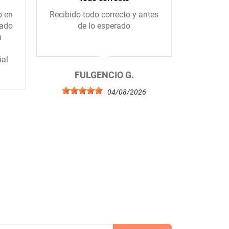
o en
Recibido todo correcto y antes
Me gus
gado
de lo esperado
tiend
n
amablem
ial
FULGENCIO G.
04/08/2026
6