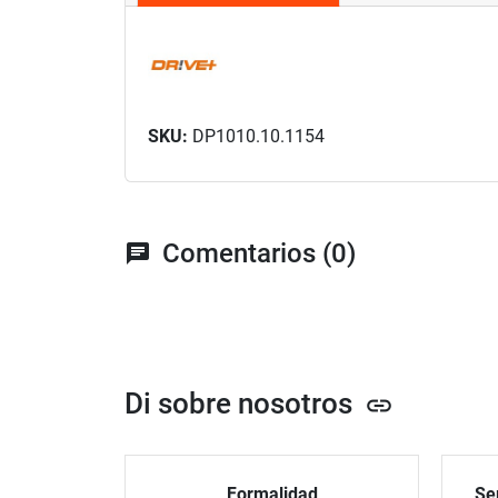
SKU:
DP1010.10.1154
Comentarios (0)
chat
Di sobre nosotros
link
Formalidad
Ser