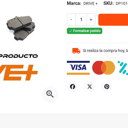
Marca:
SKU:
DRIVE +
DP101
-
+
Formalizar pedido

local_shipping
Si realiza la compra hoy,
zoom_in
Compartir
Tuitear
Pinterest