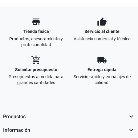
store
thumb_up
Tienda fisica
Servicio al cliente
Productos, asesoramiento y
Asistencia comercial y técnica
profesionalidad
add_shopping_cart
local_shipping
Solicitar presupuesto
Entrega rápida
Presupuestos a medida para
Servicio rápido y embalajes de
grandes cantidades
calidad.

Productos

Información