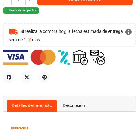
Formalizar pedido

local_shipping
info
Si realiza la compra hoy, la fecha estimada de entrega
1-2
será de
días
Compartir
Tuitear
Pinterest
Detalles del producto
Descripción