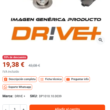
zoom_in
55% de descuento
19,38 €
43,08 €
IVA incluido
assignment
format_list_bulleted
mail
Descripción completa
Ficha técnica
Preguntar info
Soporte Whatsapp
Marca:
SKU:
DRIVE +
DP1010.10.0039
-
+
Añadir al carrito