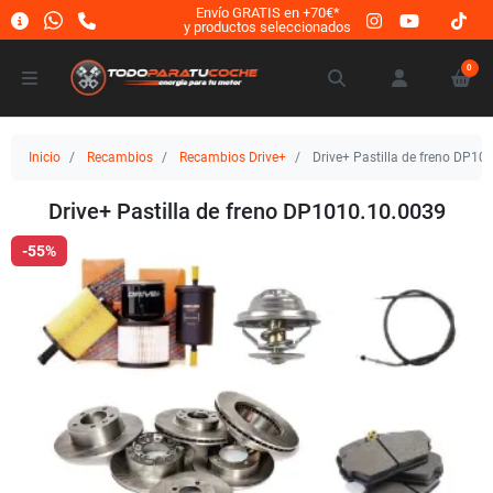
Envío GRATIS en +70€*
y productos seleccionados
0
Inicio
Recambios
Recambios Drive+
Drive+ Pastilla de freno DP10
Drive+ Pastilla de freno DP1010.10.0039
-55%