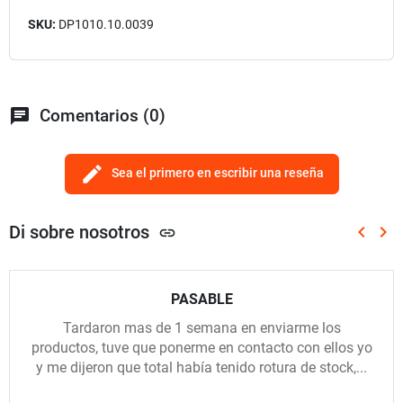
SKU:
DP1010.10.0039
chat
Comentarios (0)
edit
Sea el primero en escribir una reseña
Di sobre nosotros
keyboard_arrow_left
keyboard_arrow_right
link
Anterio
Sig
PASABLE
Tardaron mas de 1 semana en enviarme los
productos, tuve que ponerme en contacto con ellos yo
y me dijeron que total había tenido rotura de stock,...