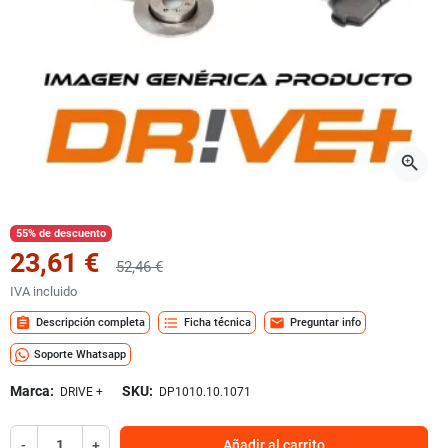
zoom_in
55% de descuento
23,61 €
52,46 €
IVA incluido
assignment
format_list_bulleted
mail
Descripción completa
Ficha técnica
Preguntar info
Soporte Whatsapp
Marca:
SKU:
DRIVE +
DP1010.10.1071
-
+
Añadir al carrito