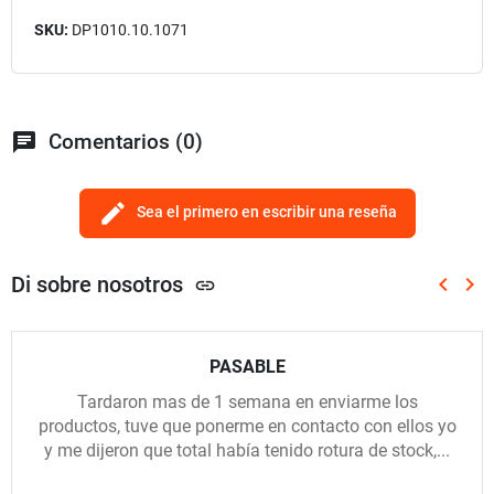
SKU:
DP1010.10.1071
chat
Comentarios (0)
edit
Sea el primero en escribir una reseña
Di sobre nosotros
keyboard_arrow_left
keyboard_arrow_right
link
Anterio
Sig
PASABLE
Tardaron mas de 1 semana en enviarme los
productos, tuve que ponerme en contacto con ellos yo
y me dijeron que total había tenido rotura de stock,...