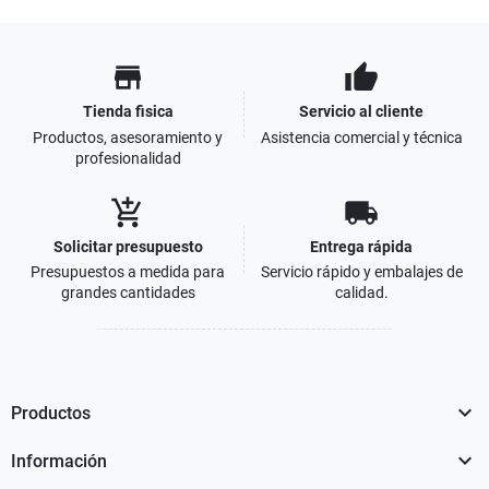
store
thumb_up
Tienda fisica
Servicio al cliente
Productos, asesoramiento y
Asistencia comercial y técnica
profesionalidad
add_shopping_cart
local_shipping
Solicitar presupuesto
Entrega rápida
Presupuestos a medida para
Servicio rápido y embalajes de
grandes cantidades
calidad.

Productos

Información