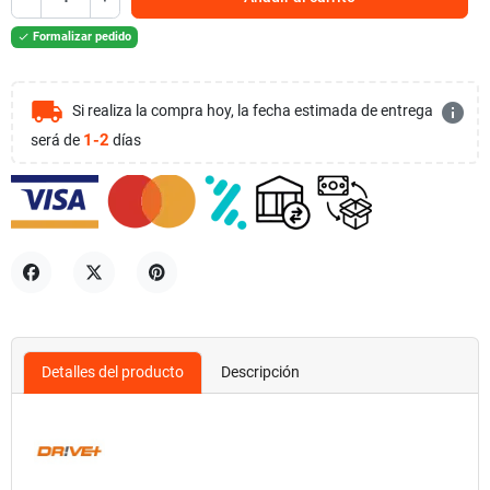
Formalizar pedido

local_shipping
info
Si realiza la compra hoy, la fecha estimada de entrega
1-2
será de
días
Compartir
Tuitear
Pinterest
Detalles del producto
Descripción