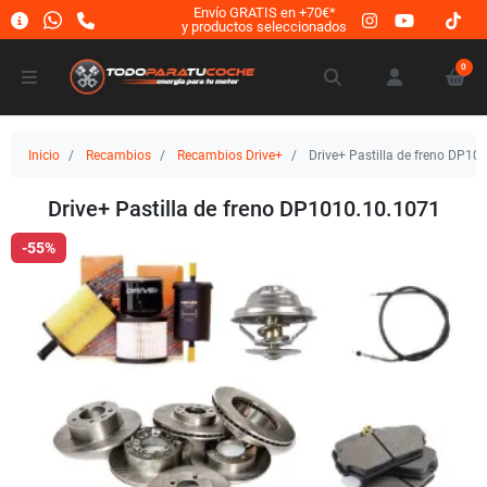
Envío GRATIS en +70€*
y productos seleccionados
0
Inicio
Recambios
Recambios Drive+
Drive+ Pastilla de freno DP10
Drive+ Pastilla de freno DP1010.10.1071
-55%