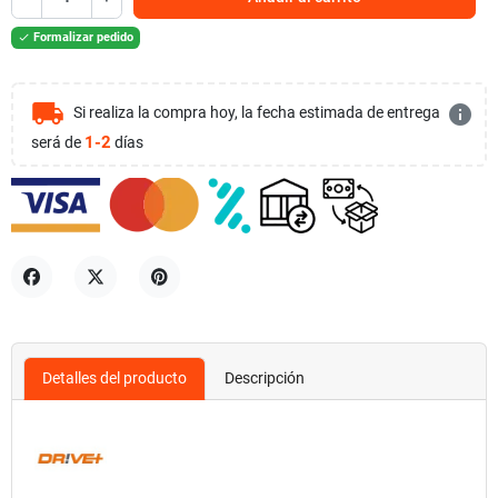
Formalizar pedido

local_shipping
info
Si realiza la compra hoy, la fecha estimada de entrega
1-2
será de
días
Compartir
Tuitear
Pinterest
Detalles del producto
Descripción