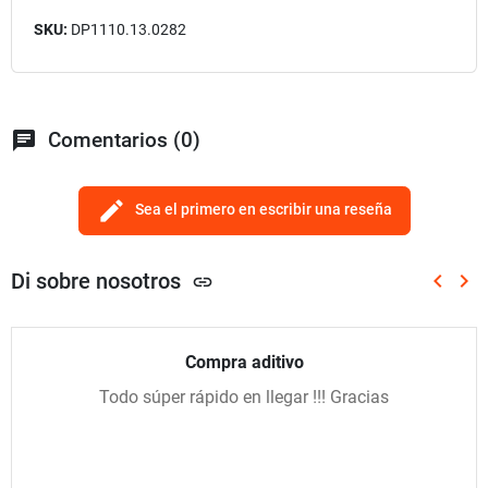
SKU:
DP1110.13.0282
chat
Comentarios (0)
edit
Sea el primero en escribir una reseña
Di sobre nosotros
keyboard_arrow_left
keyboard_arrow_right
link
Anterio
Sig
Compra aditivo
Todo súper rápido en llegar !!! Gracias