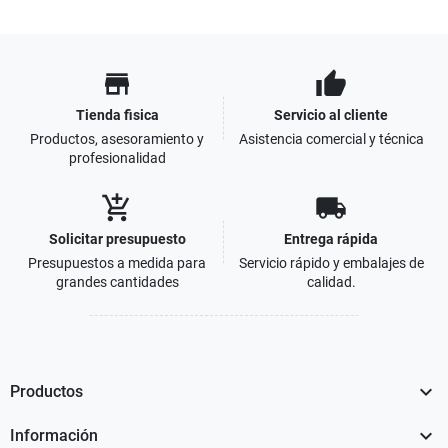
store
thumb_up
Tienda fisica
Servicio al cliente
Productos, asesoramiento y
Asistencia comercial y técnica
profesionalidad
add_shopping_cart
local_shipping
Solicitar presupuesto
Entrega rápida
Presupuestos a medida para
Servicio rápido y embalajes de
grandes cantidades
calidad.

Productos

Información