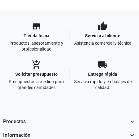
store
thumb_up
Tienda fisica
Servicio al cliente
Productos, asesoramiento y
Asistencia comercial y técnica
profesionalidad
add_shopping_cart
local_shipping
Solicitar presupuesto
Entrega rápida
Presupuestos a medida para
Servicio rápido y embalajes de
grandes cantidades
calidad.

Productos

Información