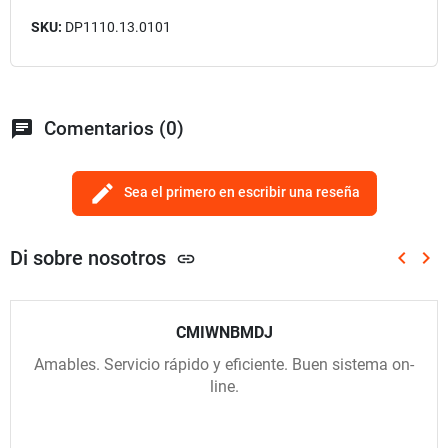
SKU:
DP1110.13.0101
chat
Comentarios (0)
edit
Sea el primero en escribir una reseña
Di sobre nosotros
keyboard_arrow_left
keyboard_arrow_right
link
Anterio
Sig
CMIWNBMDJ
Amables. Servicio rápido y eficiente. Buen sistema on-
line.