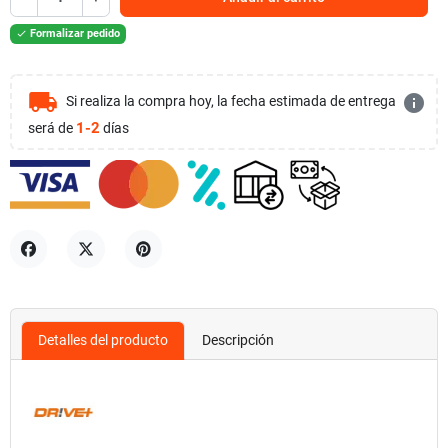
Formalizar pedido

local_shipping
info
Si realiza la compra hoy, la fecha estimada de entrega
1-2
será de
días
Compartir
Tuitear
Pinterest
Detalles del producto
Descripción