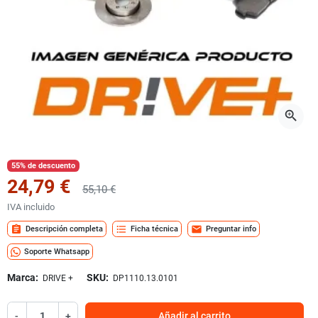
zoom_in
55% de descuento
24,79 €
55,10 €
IVA incluido
assignment
format_list_bulleted
mail
Descripción completa
Ficha técnica
Preguntar info
Soporte Whatsapp
Marca:
SKU:
DRIVE +
DP1110.13.0101
-
+
Añadir al carrito