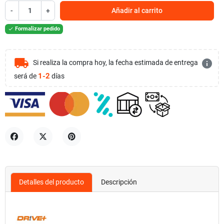
-
+
Añadir al carrito
Formalizar pedido

local_shipping
info
Si realiza la compra hoy, la fecha estimada de entrega
1-2
será de
días
Compartir
Tuitear
Pinterest
Detalles del producto
Descripción