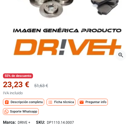
zoom_in
55% de descuento
23,23 €
51,63 €
IVA incluido
assignment
format_list_bulleted
mail
Descripción completa
Ficha técnica
Preguntar info
Soporte Whatsapp
Marca:
SKU:
DRIVE +
DP1110.14.0007