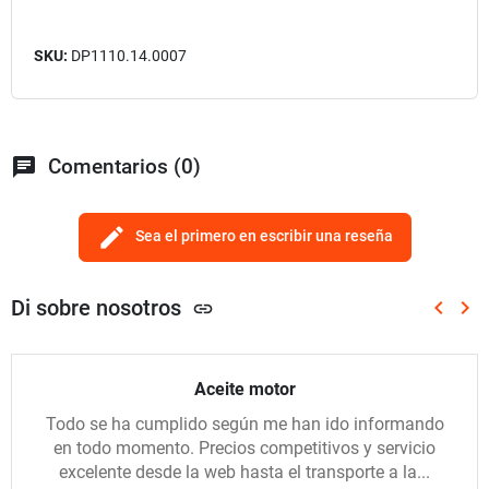
SKU:
DP1110.14.0007
chat
Comentarios (0)
edit
Sea el primero en escribir una reseña
Di sobre nosotros
keyboard_arrow_left
keyboard_arrow_right
link
Anterio
Sig
Aceite motor
Todo se ha cumplido según me han ido informando
en todo momento. Precios competitivos y servicio
excelente desde la web hasta el transporte a la...