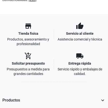
store
thumb_up
Tienda fisica
Servicio al cliente
Productos, asesoramiento y
Asistencia comercial y técnica
profesionalidad
add_shopping_cart
local_shipping
Solicitar presupuesto
Entrega rápida
Presupuestos a medida para
Servicio rápido y embalajes de
grandes cantidades
calidad.

Productos