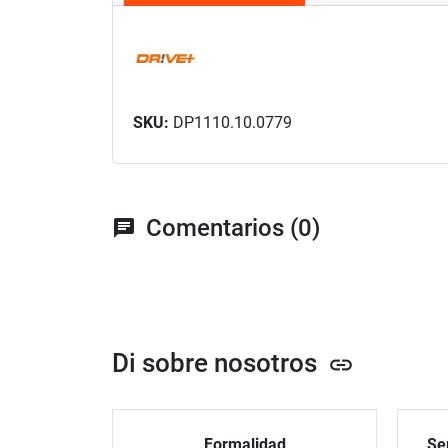
SKU:
DP1110.10.0779
Comentarios (0)
chat
Di sobre nosotros
link
Formalidad
Ser