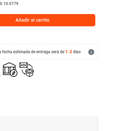
0.10.0779
Añadir al carrito
info
1-2
 la fecha estimada de entrega será de
días