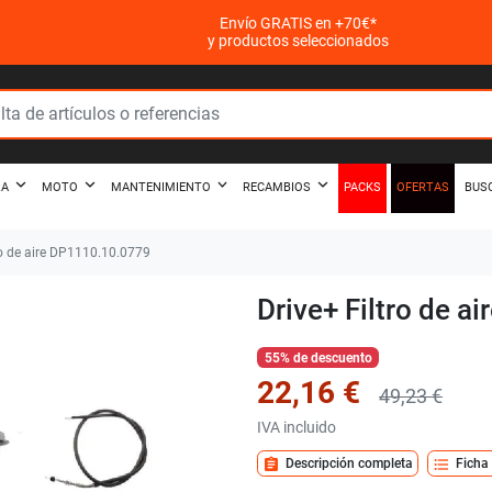
Envío GRATIS en +70€*
y productos seleccionados
PACKS
OFERTAS
ZA
MOTO
MANTENIMIENTO
RECAMBIOS
BUS
ro de aire DP1110.10.0779
Drive+ Filtro de 
55% de descuento
22,16 €
49,23 €
IVA incluido
assignment
format_list_bulleted
Descripción completa
Ficha