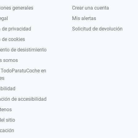
iones generales
Crear una cuenta
egal
Mis alertas
a de privacidad
Solicitud de devolución
a de cookies
nto de desistimiento
s somos
 TodoParatuCoche en
es
bilidad
ción de accesibilidad
tenos
l sitio
icación