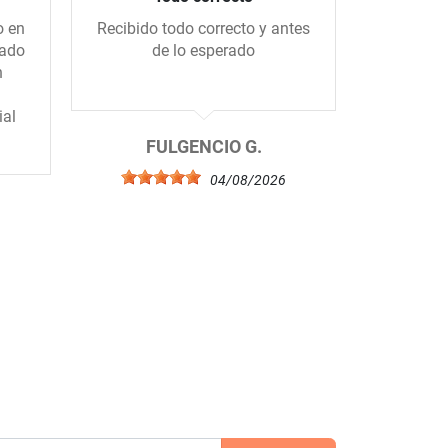
o en
Recibido todo correcto y antes
Me gus
gado
de lo esperado
tiend
n
amablem
ial
FULGENCIO G.
04/08/2026
6