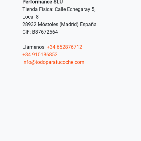
Performance SLU
Tienda Física: Calle Echegaray 5,
Local 8
28932 Móstoles (Madrid) España
CIF: B87672564
Llámenos:
+34 652876712
+34 910186852
info@todoparatucoche.com