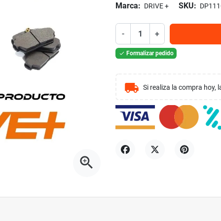
Marca:
SKU:
DRIVE +
DP111
-
+
Formalizar pedido

local_shipping
Si realiza la compra hoy,
zoom_in
Compartir
Tuitear
Pinterest