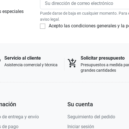
s especiales
Puede darse de baja en cualquier momento. Para el
aviso legal.
Acepto las condiciones generales y la p
Servicio al cliente
Solicitar presupuesto
p
add_shopping_cart
Asistencia comercial y técnica
Presupuestos a medida pa
grandes cantidades
mación
Su cuenta
 de entrega y envío
Seguimiento del pedido
 de pago
Iniciar sesión