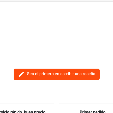
edit
Sea el primero en escribir una reseña
vicio rápido, buen precio.
Primer pedido