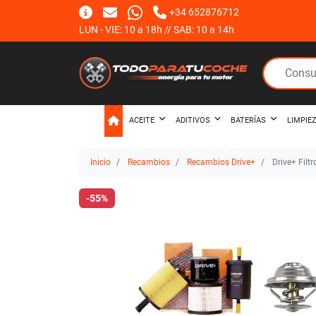
+34 652876712
LUN - VIE: 10 a 18h // SAB: 10 a 14h
ACEITE
ADITIVOS
BATERÍAS
LIMPIE
Inicio
Recambios
Recambios Drive+
Drive+ Filt
-55%