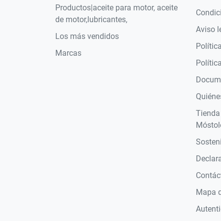
Productos|aceite para motor, aceite
Condic
de motor,lubricantes,
Aviso l
Los más vendidos
Polític
Marcas
Polític
Docume
Quiéne
Tienda
Móstol
Sosteni
Declara
Contác
Mapa de
Autent