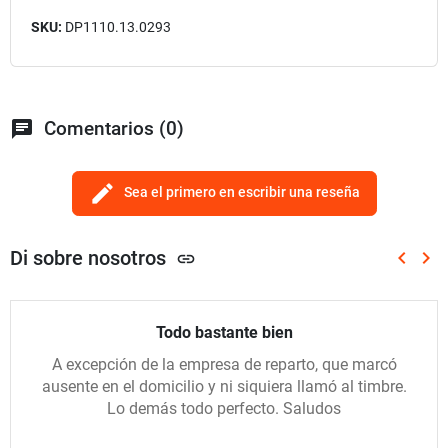
SKU:
DP1110.13.0293
chat
Comentarios (0)
edit
Sea el primero en escribir una reseña
Di sobre nosotros
keyboard_arrow_left
keyboard_arrow_right
link
Anterio
Sig
Todo bastante bien
A excepción de la empresa de reparto, que marcó
ausente en el domicilio y ni siquiera llamó al timbre.
Lo demás todo perfecto. Saludos