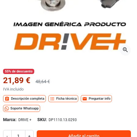
zoom_in
55% de descuento
21,89 €
48,64 €
IVA incluido
assignment
format_list_bulleted
mail
Descripción completa
Ficha técnica
Preguntar info
Soporte Whatsapp
Marca:
SKU:
DRIVE +
DP1110.13.0293
-
+
Añadir al carrito