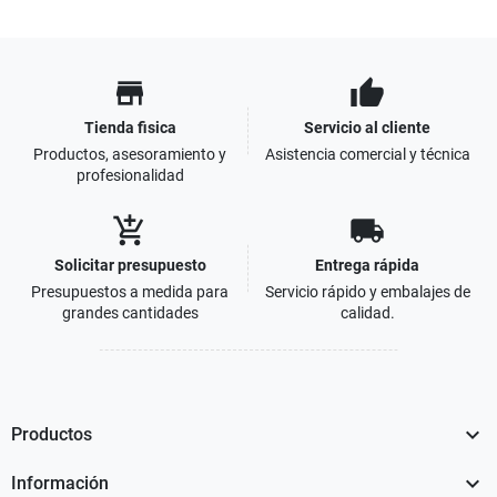
store
thumb_up
Tienda fisica
Servicio al cliente
Productos, asesoramiento y
Asistencia comercial y técnica
profesionalidad
add_shopping_cart
local_shipping
Solicitar presupuesto
Entrega rápida
Presupuestos a medida para
Servicio rápido y embalajes de
grandes cantidades
calidad.

Productos

Información