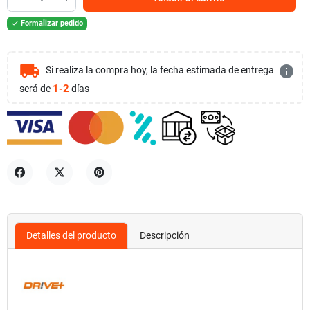
Formalizar pedido

local_shipping
info
Si realiza la compra hoy, la fecha estimada de entrega
1-2
será de
días
Compartir
Tuitear
Pinterest
Detalles del producto
Descripción