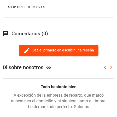
SKU:
DP1110.13.0214
chat
Comentarios (0)
edit
Sea el primero en escribir una reseña
Di sobre nosotros
keyboard_arrow_left
keyboard_arrow_right
link
Anterio
Sig
Todo bastante bien
A excepción de la empresa de reparto, que marcó
ausente en el domicilio y ni siquiera llamó al timbre.
Lo demás todo perfecto. Saludos