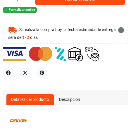
Formalizar pedido

local_shipping
info
Si realiza la compra hoy, la fecha estimada de entrega
1-2
será de
días
Compartir
Tuitear
Pinterest
Detalles del producto
Descripción