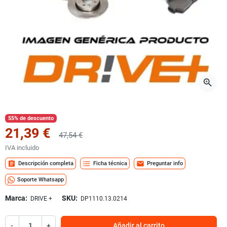
zoom_in
55% de descuento
21,39 €
47,54 €
IVA incluido
assignment
format_list_bulleted
mail
Descripción completa
Ficha técnica
Preguntar info
Soporte Whatsapp
Marca:
SKU:
DRIVE +
DP1110.13.0214
-
+
Añadir al carrito