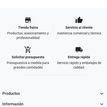
store
thumb_up
Tienda fisica
Servicio al cliente
Productos, asesoramiento y
Asistencia comercial y técnica
profesionalidad
add_shopping_cart
local_shipping
Solicitar presupuesto
Entrega rápida
Presupuestos a medida para
Servicio rápido y embalajes de
grandes cantidades
calidad.

Productos

Información