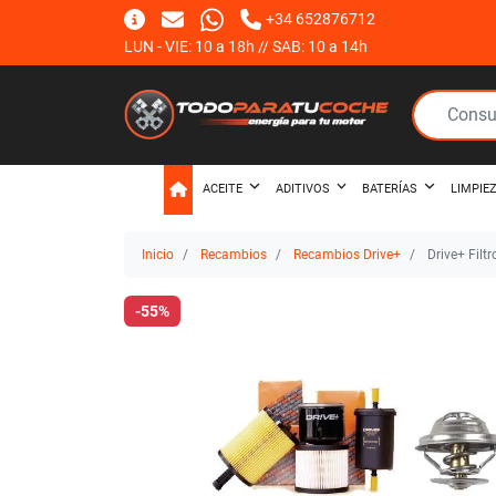
+34 652876712
LUN - VIE: 10 a 18h // SAB: 10 a 14h
ACEITE
ADITIVOS
BATERÍAS
LIMPIE
Inicio
Recambios
Recambios Drive+
Drive+ Filt
-55%