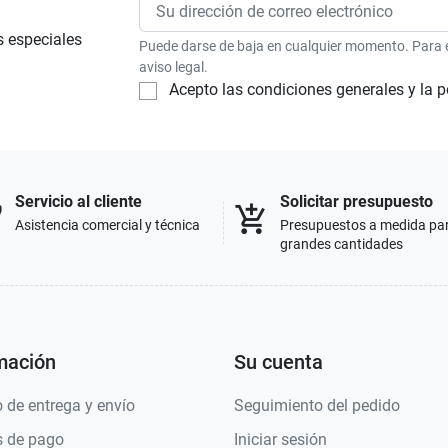
s especiales
Puede darse de baja en cualquier momento. Para el
aviso legal.
Acepto las condiciones generales y la p
Servicio al cliente
Solicitar presupuesto
p
add_shopping_cart
Asistencia comercial y técnica
Presupuestos a medida pa
grandes cantidades
mación
Su cuenta
 de entrega y envío
Seguimiento del pedido
 de pago
Iniciar sesión