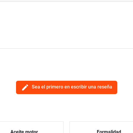
edit
Sea el primero en escribir una reseña
Aceite motor
Formalidad