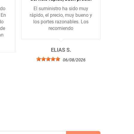
ido
El suministro ha sido muy
La prime
 En
rápido, el precio, muy bueno y
la tienda
do
los portes razonables. Los
realme
 de
recomiendo
prep
an
importan
ELIAS S.
06/08/2026
A
6