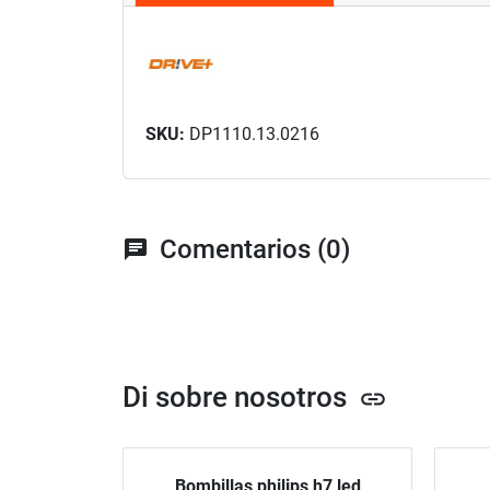
SKU:
DP1110.13.0216
Comentarios (0)
chat
Di sobre nosotros
link
Bombillas philips h7 led