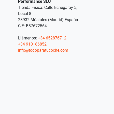
Performance SLU
Tienda Física: Calle Echegaray 5,
Local 8
28932 Móstoles (Madrid) España
CIF: B87672564
Llámenos:
+34 652876712
+34 910186852
info@todoparatucoche.com