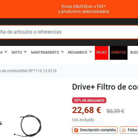
Envío GRATIS en +70€*
y productos seleccionados
PACKS
OFERTAS
ZA
MOTO
MANTENIMIENTO
RECAMBIOS
BUS
ro de combustible DP1110.13.0216
Drive+ Filtro de 
55% de descuento
22,68 €
50,39 €
IVA incluido
assignment
format_list_bulleted
Descripción completa
Ficha