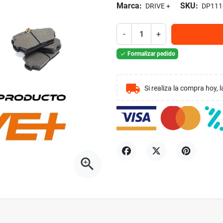
Marca:
SKU:
DRIVE +
DP111
-
+
Formalizar pedido

local_shipping
Si realiza la compra hoy,
zoom_in
Compartir
Tuitear
Pinterest