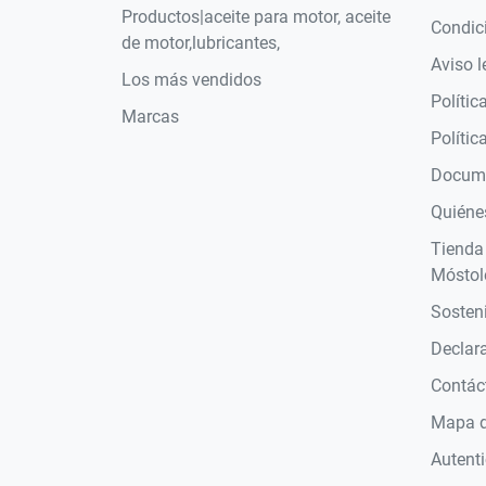
Productos|aceite para motor, aceite
Condic
de motor,lubricantes,
Aviso l
Los más vendidos
Polític
Marcas
Polític
Docume
Quiéne
Tienda
Móstol
Sosteni
Declara
Contác
Mapa de
Autent