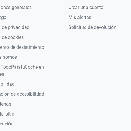
iones generales
Crear una cuenta
egal
Mis alertas
a de privacidad
Solicitud de devolución
a de cookies
nto de desistimiento
s somos
 TodoParatuCoche en
es
bilidad
ción de accesibilidad
tenos
l sitio
icación