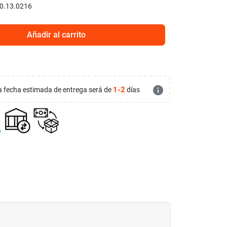
0.13.0216
Añadir al carrito
info
1-2
 la fecha estimada de entrega será de
días