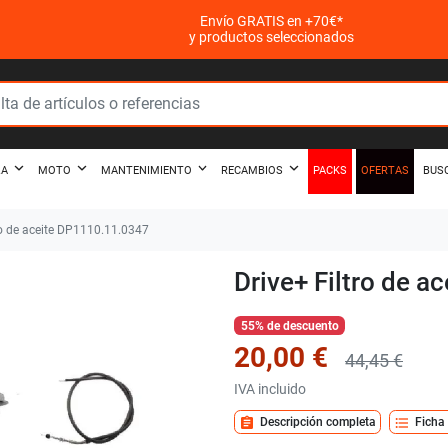
Envío GRATIS en +70€*
y productos seleccionados
PACKS
OFERTAS
ZA
MOTO
MANTENIMIENTO
RECAMBIOS
BUS
ro de aceite DP1110.11.0347
Drive+ Filtro de 
55% de descuento
20,00 €
44,45 €
IVA incluido
assignment
format_list_bulleted
Descripción completa
Ficha