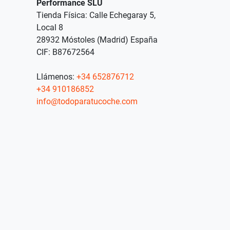
Performance SLU
Tienda Física: Calle Echegaray 5,
Local 8
28932 Móstoles (Madrid) España
CIF: B87672564
Llámenos:
+34 652876712
+34 910186852
info@todoparatucoche.com