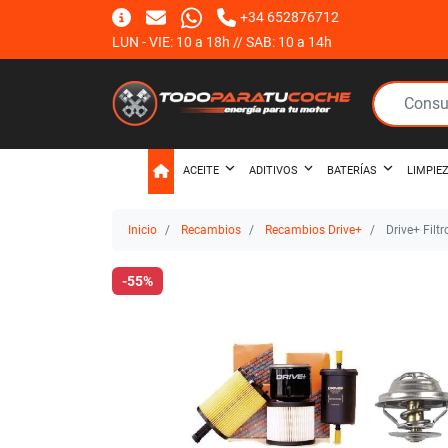
+34 652876712
LUN - VIE: 10 a 18h // SAB: 10 a 14h
ACEITE
ADITIVOS
BATERÍAS
LIMPIE
Inicio
Recambios
Recambios Drive+
Drive+ Filt
-55%