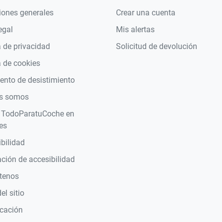
iones generales
Crear una cuenta
egal
Mis alertas
a de privacidad
Solicitud de devolución
a de cookies
nto de desistimiento
s somos
 TodoParatuCoche en
es
bilidad
ción de accesibilidad
tenos
l sitio
icación