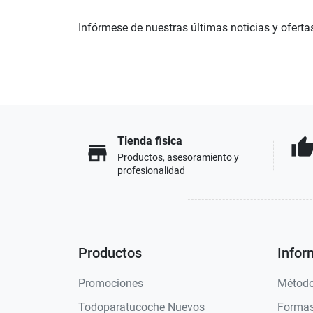
Infórmese de nuestras últimas noticias y oferta
Tienda fisica
thumb_u
store
Productos, asesoramiento y
profesionalidad
Productos
Infor
Promociones
Método
Todoparatucoche Nuevos
Formas