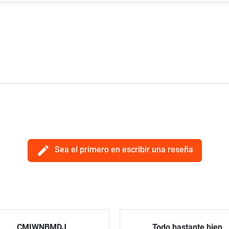
edit
Sea el primero en escribir una reseña
CMIWNBMDJ
Todo bastante bien