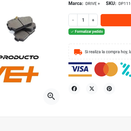
Marca:
SKU:
DRIVE +
DP111
-
+
Formalizar pedido

local_shipping
Si realiza la compra hoy,
zoom_in
Compartir
Tuitear
Pinterest