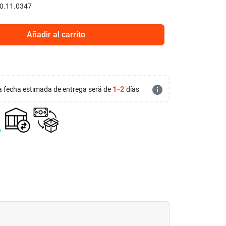
0.11.0347
Añadir al carrito
info
1-2
 la fecha estimada de entrega será de
días