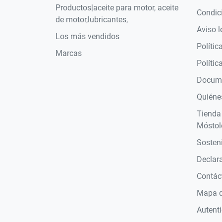
Productos|aceite para motor, aceite
Condic
de motor,lubricantes,
Aviso l
Los más vendidos
Polític
Marcas
Polític
Docume
Quiéne
Tienda
Móstol
Sosteni
Declara
Contác
Mapa de
Autent