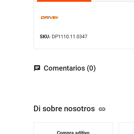
SKU:
DP1110.11.0347
Comentarios (0)
chat
Di sobre nosotros
link
Compra aditivo