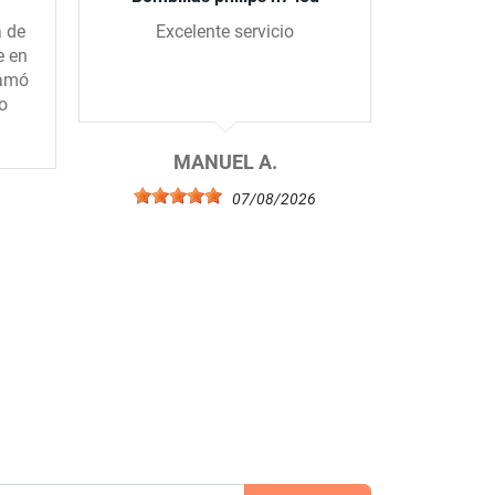
a de
Excelente servicio
Todo se
e en
me han
lamó
todo 
o
compe
excelent
el 
MANUEL A.
07/08/2026
6