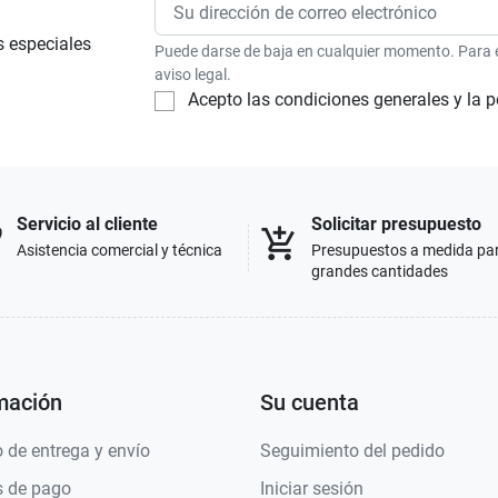
s especiales
Puede darse de baja en cualquier momento. Para el
aviso legal.
Acepto las condiciones generales y la p
Servicio al cliente
Solicitar presupuesto
p
add_shopping_cart
Asistencia comercial y técnica
Presupuestos a medida pa
grandes cantidades
mación
Su cuenta
 de entrega y envío
Seguimiento del pedido
 de pago
Iniciar sesión