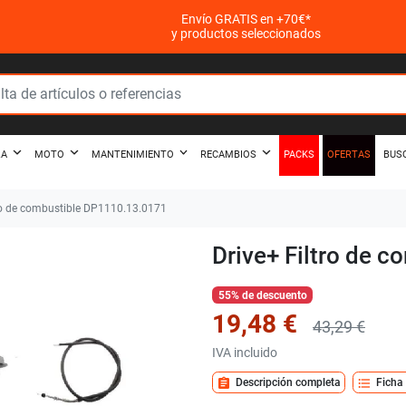
Envío GRATIS en +70€*
y productos seleccionados
PACKS
OFERTAS
ZA
MOTO
MANTENIMIENTO
RECAMBIOS
BUS
ro de combustible DP1110.13.0171
Drive+ Filtro de 
55% de descuento
19,48 €
43,29 €
IVA incluido
assignment
format_list_bulleted
Descripción completa
Ficha