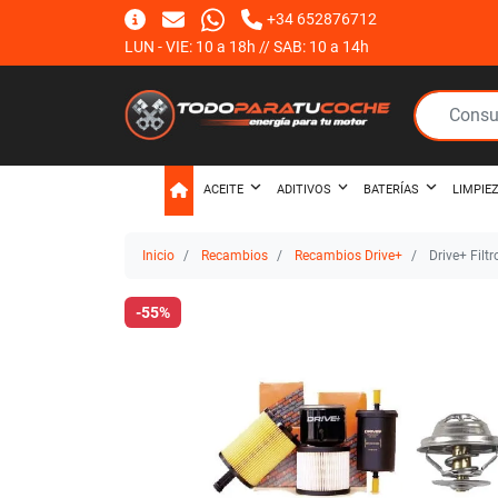
+34 652876712
LUN - VIE: 10 a 18h // SAB: 10 a 14h
ACEITE
ADITIVOS
BATERÍAS
LIMPIE
Inicio
Recambios
Recambios Drive+
Drive+ Filt
-55%