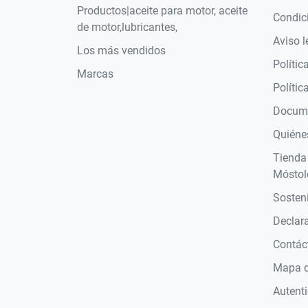
Productos|aceite para motor, aceite
Condic
de motor,lubricantes,
Aviso l
Los más vendidos
Polític
Marcas
Polític
Docume
Quiéne
Tienda
Móstol
Sosteni
Declara
Contác
Mapa de
Autent