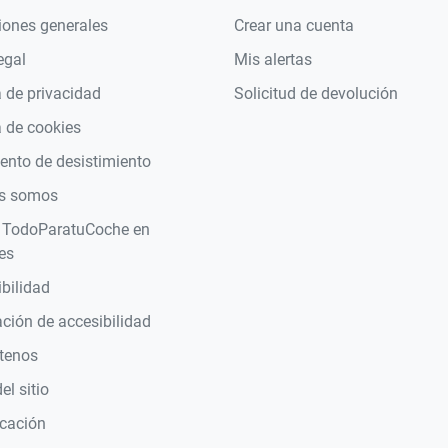
iones generales
Crear una cuenta
egal
Mis alertas
a de privacidad
Solicitud de devolución
a de cookies
nto de desistimiento
s somos
 TodoParatuCoche en
es
bilidad
ción de accesibilidad
tenos
l sitio
icación