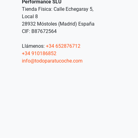
Performance SLU
Tienda Física: Calle Echegaray 5,
Local 8
28932 Móstoles (Madrid) España
CIF: B87672564
Llámenos:
+34 652876712
+34 910186852
info@todoparatucoche.com