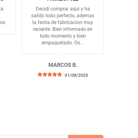
ta
Decidí comprar aqui y ha
Muy ama
y
salido todo perfecto, ademas
rápidos
dos
la fecha de fabricacion muy
reciente. Bien informado en
todo momento y bien
empaquetado. Os...
6
MARCOS B.
01/08/2026