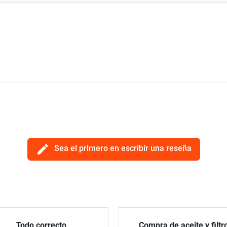
edit
Sea el primero en escribir una reseña
Todo correcto
Compra de aceite y filtr