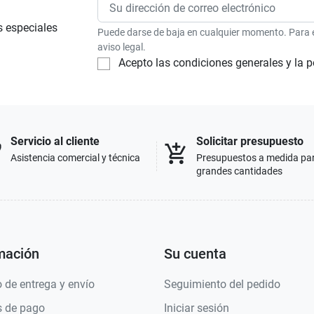
s especiales
Puede darse de baja en cualquier momento. Para el
aviso legal.
Acepto las condiciones generales y la p
Servicio al cliente
Solicitar presupuesto
p
add_shopping_cart
Asistencia comercial y técnica
Presupuestos a medida pa
grandes cantidades
mación
Su cuenta
 de entrega y envío
Seguimiento del pedido
 de pago
Iniciar sesión