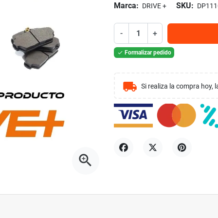
Marca:
SKU:
DRIVE +
DP111
-
+
Formalizar pedido

local_shipping
Si realiza la compra hoy,
zoom_in
Compartir
Tuitear
Pinterest