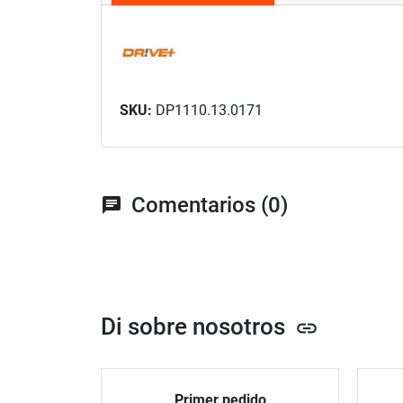
SKU:
DP1110.13.0171
Comentarios (0)
chat
Di sobre nosotros
link
Primer pedido