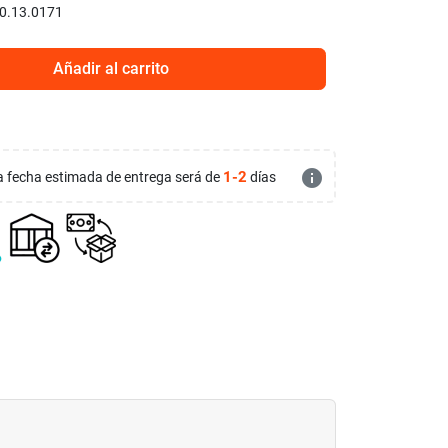
0.13.0171
Añadir al carrito
info
1-2
 la fecha estimada de entrega será de
días