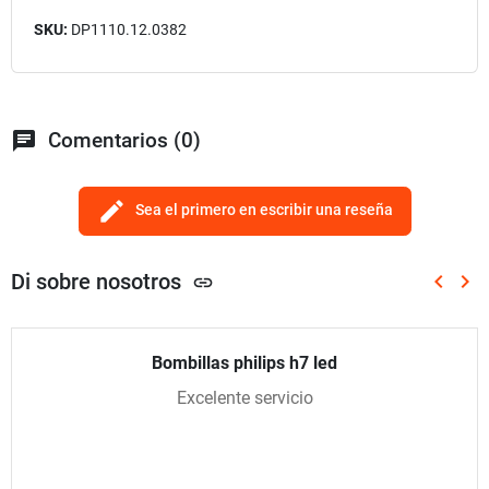
SKU:
DP1110.12.0382
chat
Comentarios (0)
edit
Sea el primero en escribir una reseña
Di sobre nosotros
keyboard_arrow_left
keyboard_arrow_right
link
Anterio
Sig
Bombillas philips h7 led
Excelente servicio