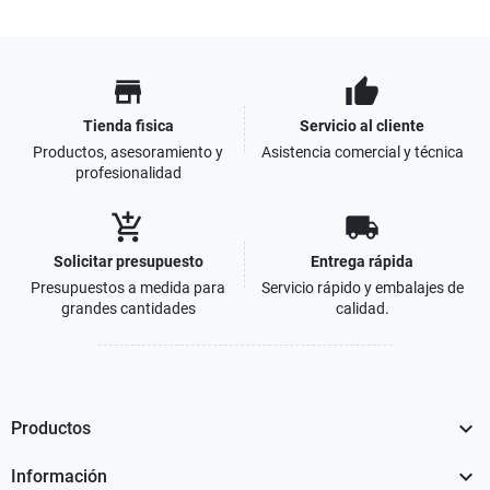
store
thumb_up
Tienda fisica
Servicio al cliente
Productos, asesoramiento y
Asistencia comercial y técnica
profesionalidad
add_shopping_cart
local_shipping
Solicitar presupuesto
Entrega rápida
Presupuestos a medida para
Servicio rápido y embalajes de
grandes cantidades
calidad.

Productos

Información