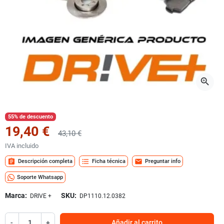
zoom_in
55% de descuento
19,40 €
43,10 €
IVA incluido
assignment
format_list_bulleted
mail
Descripción completa
Ficha técnica
Preguntar info
Soporte Whatsapp
Marca:
SKU:
DRIVE +
DP1110.12.0382
-
+
Añadir al carrito