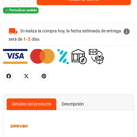
Formalizar pedido

local_shipping
info
Si realiza la compra hoy, la fecha estimada de entrega
1-2
será de
días
Compartir
Tuitear
Pinterest
Detalles del producto
Descripción