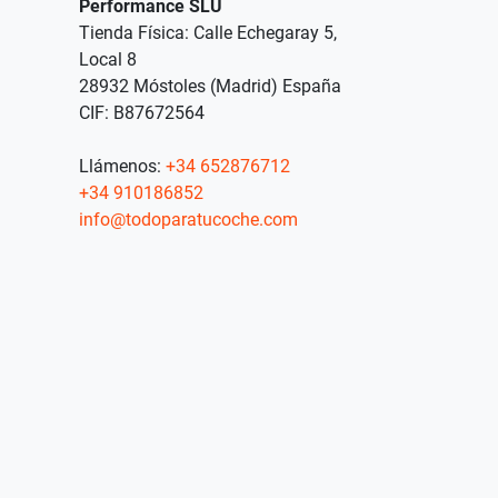
Performance SLU
Tienda Física: Calle Echegaray 5,
Local 8
28932 Móstoles (Madrid) España
CIF: B87672564
Llámenos:
+34 652876712
+34 910186852
info@todoparatucoche.com