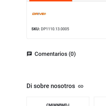
SKU:
DP1110.13.0005
Comentarios (0)
chat
Di sobre nosotros
link
CMIWNBMDJ