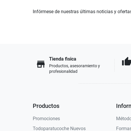
Infórmese de nuestras últimas noticias y oferta
Tienda fisica
thumb_u
store
Productos, asesoramiento y
profesionalidad
Productos
Infor
Promociones
Método
Todoparatucoche Nuevos
Formas