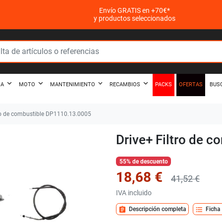
Envío GRATIS en +70€*
y productos seleccionados
PACKS
OFERTAS
ZA
MOTO
MANTENIMIENTO
RECAMBIOS
BUS
ro de combustible DP1110.13.0005
Drive+ Filtro de 
55% de descuento
18,68 €
41,52 €
IVA incluido
assignment
format_list_bulleted
Descripción completa
Ficha