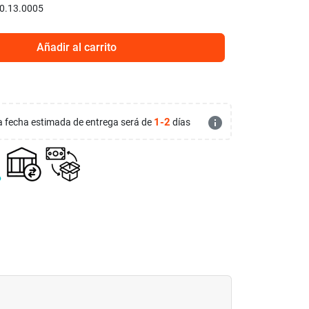
0.13.0005
Añadir al carrito
info
1-2
 la fecha estimada de entrega será de
días