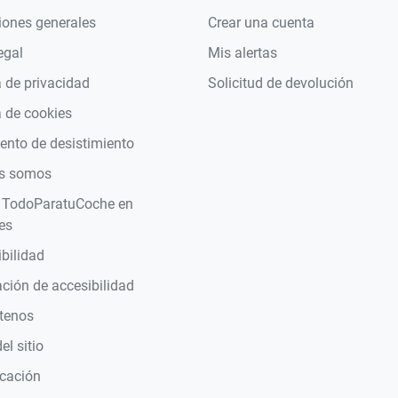
iones generales
Crear una cuenta
egal
Mis alertas
a de privacidad
Solicitud de devolución
a de cookies
nto de desistimiento
s somos
 TodoParatuCoche en
es
bilidad
ción de accesibilidad
tenos
l sitio
icación