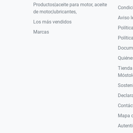
Productos|aceite para motor, aceite
Condic
de motor,lubricantes,
Aviso l
Los más vendidos
Polític
Marcas
Polític
Docume
Quiéne
Tienda
Móstol
Sosteni
Declara
Contác
Mapa de
Autent