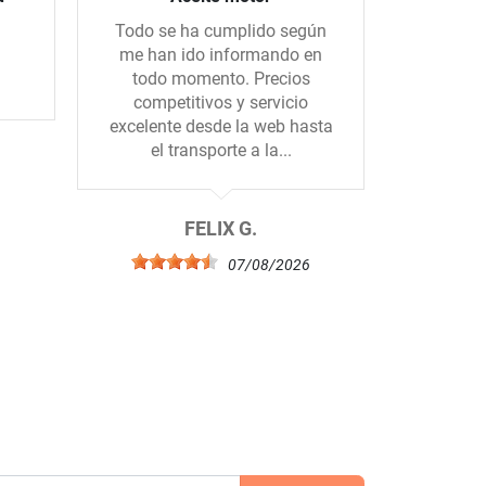
Todo se ha cumplido según
Hice un 
me han ido informando en
con una 
todo momento. Precios
todo m
competitivos y servicio
mandado
excelente desde la web hasta
el. Muc
el transporte a la...
b
6
FELIX G.
07/08/2026