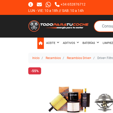
+34 652876712
LUN - VIE: 10 a 18h // SAB: 10 a 14h
ACEITE
ADITIVOS
BATERÍAS
LIMPIE
Inicio
Recambios
Recambios Drive+
Drive+ Filt
-55%