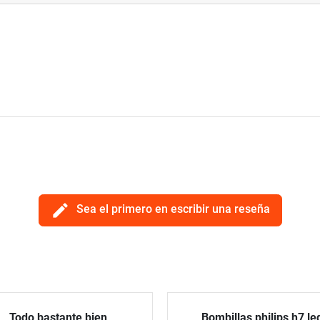
edit
Sea el primero en escribir una reseña
Todo bastante bien
Bombillas philips h7 le