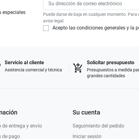
s especiales
Puede darse de baja en cualquier momento. Para el
aviso legal.
Acepto las condiciones generales y la p
Servicio al cliente
Solicitar presupuesto
p
add_shopping_cart
Asistencia comercial y técnica
Presupuestos a medida pa
grandes cantidades
mación
Su cuenta
 de entrega y envío
Seguimiento del pedido
 de pago
Iniciar sesión