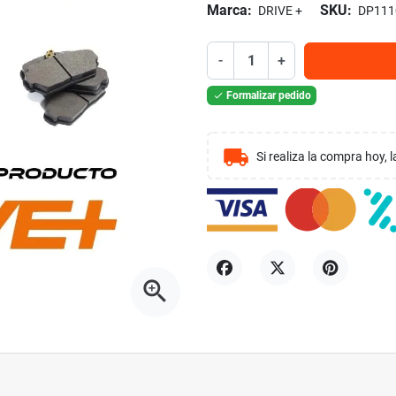
Marca:
SKU:
DRIVE +
DP111
-
+
Formalizar pedido

local_shipping
Si realiza la compra hoy,
zoom_in
Compartir
Tuitear
Pinterest