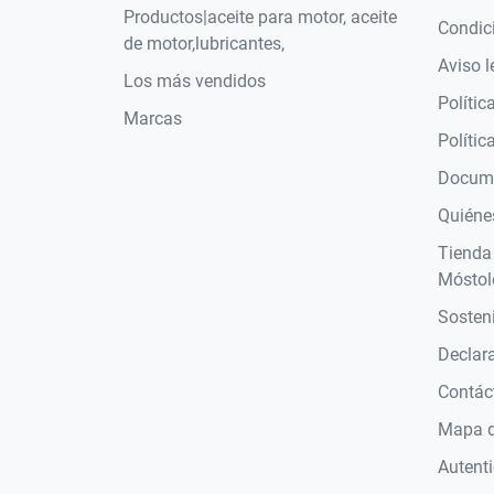
Productos|aceite para motor, aceite
Condic
de motor,lubricantes,
Aviso l
Los más vendidos
Polític
Marcas
Polític
Docume
Quiéne
Tienda
Móstol
Sosteni
Declara
Contác
Mapa de
Autent