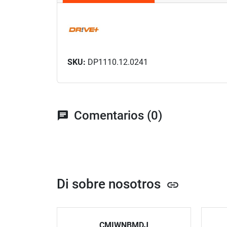
SKU:
DP1110.12.0241
Comentarios (0)
chat
Di sobre nosotros
link
CMIWNBMDJ