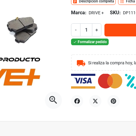
assignment
format_list_bulleted
Descripción completa
Ficha
Marca:
SKU:
DRIVE +
DP111
-
+
Formalizar pedido

local_shipping
Si realiza la compra hoy,
zoom_in
Compartir
Tuitear
Pinterest