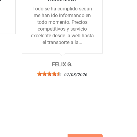
Todo se ha cumplido según
Hice un 
me han ido informando en
con una 
todo momento. Precios
todo m
competitivos y servicio
mandado
excelente desde la web hasta
el. Muc
el transporte a la...
b
6
FELIX G.
07/08/2026