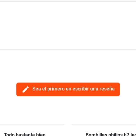
edit
Sea el primero en escribir una reseña
Todo bastante bien
Bombillas philips h7 le