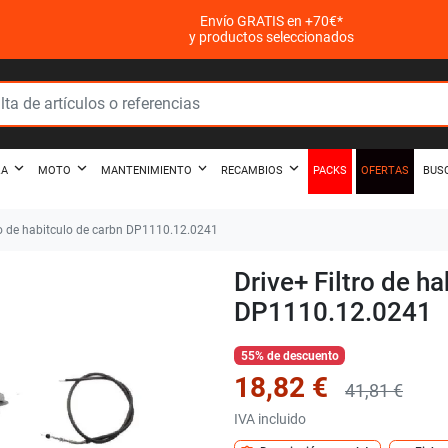
Envío GRATIS en +70€*
y productos seleccionados
PACKS
OFERTAS
ZA
MOTO
MANTENIMIENTO
RECAMBIOS
BUS
ro de habitculo de carbn DP1110.12.0241
Drive+ Filtro de h
DP1110.12.0241
55% de descuento
18,82 €
41,81 €
IVA incluido