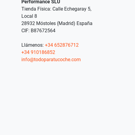
Performance SLU
Tienda Física: Calle Echegaray 5,
Local 8
28932 Móstoles (Madrid) España
CIF: B87672564
Llámenos:
+34 652876712
+34 910186852
info@todoparatucoche.com