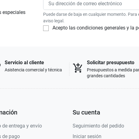
s especiales
Puede darse de baja en cualquier momento. Para el
aviso legal.
Acepto las condiciones generales y la p
Servicio al cliente
Solicitar presupuesto
p
add_shopping_cart
Asistencia comercial y técnica
Presupuestos a medida pa
grandes cantidades
mación
Su cuenta
 de entrega y envío
Seguimiento del pedido
 de pago
Iniciar sesión