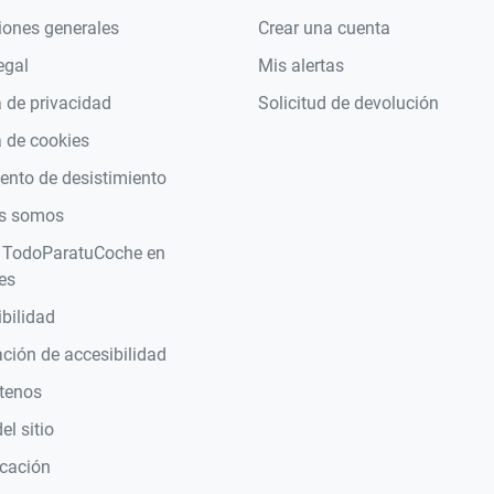
iones generales
Crear una cuenta
egal
Mis alertas
a de privacidad
Solicitud de devolución
a de cookies
nto de desistimiento
s somos
 TodoParatuCoche en
es
bilidad
ción de accesibilidad
tenos
l sitio
icación