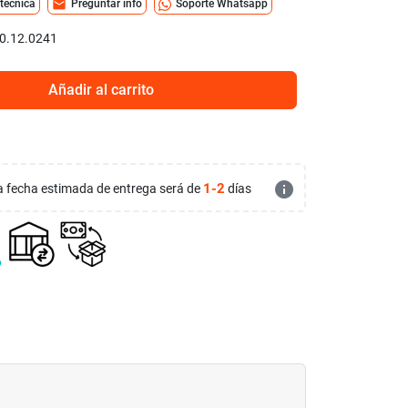
mail
 técnica
Preguntar info
Soporte Whatsapp
0.12.0241
Añadir al carrito
info
1-2
 la fecha estimada de entrega será de
días