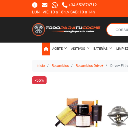
+34 652876712
LUN - VIE: 10 a 18h // SAB: 10 a 14h
ACEITE
ADITIVOS
BATERÍAS
LIMPIE
Inicio
Recambios
Recambios Drive+
Drive+ Filt
-55%