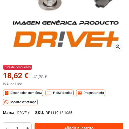
zoom_in
55% de descuento
18,62 €
41,38 €
IVA incluido
assignment
format_list_bulleted
mail
Descripción completa
Ficha técnica
Preguntar info
Soporte Whatsapp
Marca:
SKU:
DRIVE +
DP1110.12.1085
-
+
Añadir al carrito