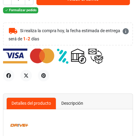
Formalizar pedido

local_shipping
info
Si realiza la compra hoy, la fecha estimada de entrega
1-2
será de
días
Compartir
Tuitear
Pinterest
Detalles del producto
Descripción