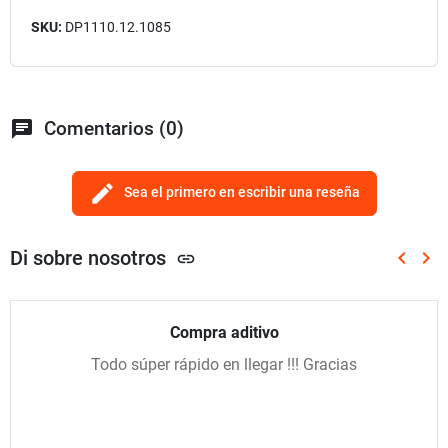
SKU:
DP1110.12.1085
chat
Comentarios (0)
edit
Sea el primero en escribir una reseña
Di sobre nosotros
keyboard_arrow_left
keyboard_arrow_right
link
Anterio
Sig
Compra aditivo
Todo súper rápido en llegar !!! Gracias