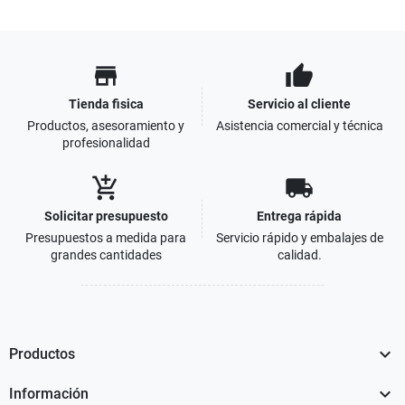
store
thumb_up
Tienda fisica
Servicio al cliente
Productos, asesoramiento y
Asistencia comercial y técnica
profesionalidad
add_shopping_cart
local_shipping
Solicitar presupuesto
Entrega rápida
Presupuestos a medida para
Servicio rápido y embalajes de
grandes cantidades
calidad.

Productos

Información