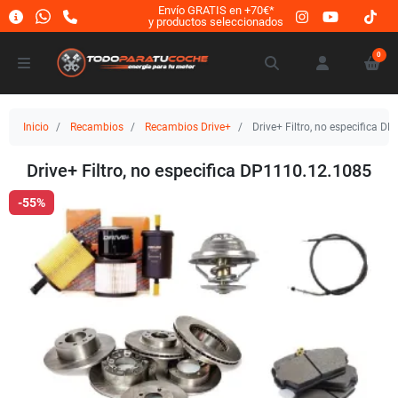
Envío GRATIS en +70€*
y productos seleccionados
0
Inicio
Recambios
Recambios Drive+
Drive+ Filtro, no especifica D
Drive+ Filtro, no especifica DP1110.12.1085
-55%