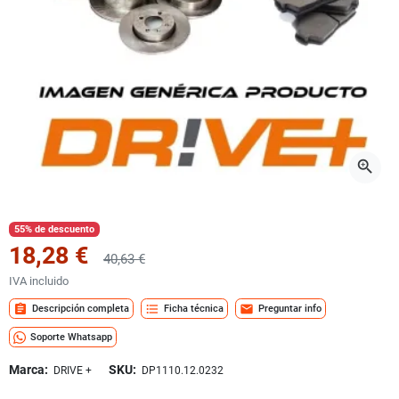
zoom_in
55% de descuento
18,28 €
40,63 €
IVA incluido
assignment
format_list_bulleted
mail
Descripción completa
Ficha técnica
Preguntar info
Soporte Whatsapp
Marca:
SKU:
DRIVE +
DP1110.12.0232