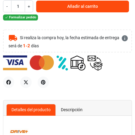
-
+
Añadir al carrito
Formalizar pedido

local_shipping
info
Si realiza la compra hoy, la fecha estimada de entrega
1-2
será de
días
Compartir
Tuitear
Pinterest
Detalles del producto
Descripción