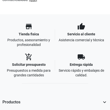
store
thumb_up
Tienda fisica
Servicio al cliente
Productos, asesoramiento y
Asistencia comercial y técnica
profesionalidad
add_shopping_cart
local_shipping
Solicitar presupuesto
Entrega rápida
Presupuestos a medida para
Servicio rápido y embalajes de
grandes cantidades
calidad.

Productos