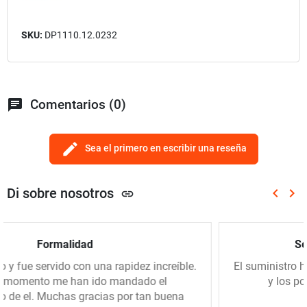
SKU:
DP1110.12.0232
chat
Comentarios (0)
edit
Sea el primero en escribir una reseña
Di sobre nosotros
keyboard_arrow_left
keyboard_arrow_right
link
Anterio
Sig
Servicio rápido, buen precio.
dez increíble.
El suministro ha sido muy rápido, el prec
dado el
y los portes razonables. Los reco
r tan buena