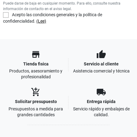
Puede darse de baja en cualquier momento. Para ello, consulte nuestra
información de contacto en el aviso legal.
Acepto las condiciones generales y la política de
confidencialidad.
(Lee)
store
thumb_up
Tienda fisica
Servicio al cliente
Productos, asesoramiento y
Asistencia comercial y técnica
profesionalidad
add_shopping_cart
local_shipping
Solicitar presupuesto
Entrega rápida
Presupuestos a medida para
Servicio rápido y embalajes de
grandes cantidades
calidad.