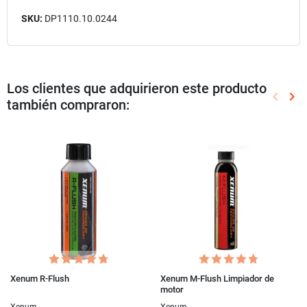
SKU:
DP1110.10.0244
Los clientes que adquirieron este producto
keyboard_arrow_left
keyboard_arrow_right
también compraron:
Anterio
Sig
Xenum R-Flush
Xenum M-Flush Limpiador de
motor
Xenum
Xenum