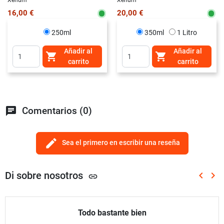
16,00 €
20,00 €
250ml
350ml
1 Litro
Añadir al
Añadir al


carrito
carrito
chat
Comentarios (0)
edit
Sea el primero en escribir una reseña
Di sobre nosotros
keyboard_arrow_left
keyboard_arrow_right
link
Anterio
Sig
Todo bastante bien