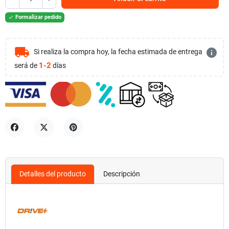
Formalizar pedido

local_shipping
info
Si realiza la compra hoy, la fecha estimada de entrega
1-2
será de
días
Compartir
Tuitear
Pinterest
Detalles del producto
Descripción