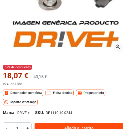
zoom_in
55% de descuento
18,07 €
40,15 €
IVA incluido
assignment
format_list_bulleted
mail
Descripción completa
Ficha técnica
Preguntar info
Soporte Whatsapp
Marca:
SKU:
DRIVE +
DP1110.10.0244
-
+
Añadir al carrito