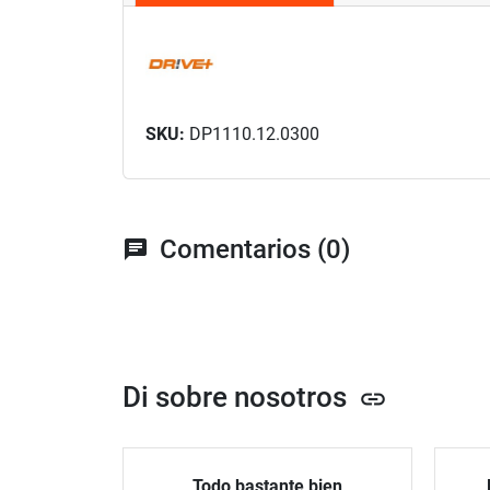
SKU:
DP1110.12.0300
Comentarios (0)
chat
Di sobre nosotros
link
Todo bastante bien