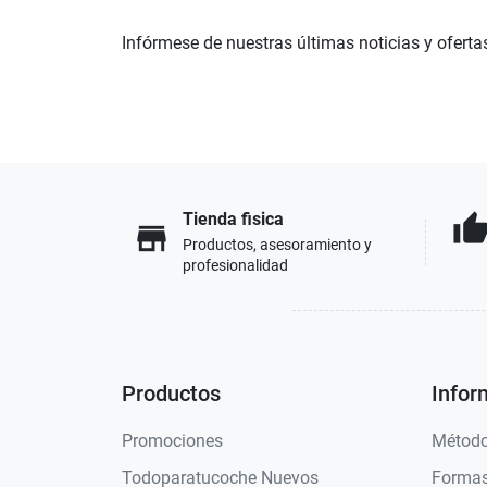
Infórmese de nuestras últimas noticias y oferta
Tienda fisica
thumb_u
store
Productos, asesoramiento y
profesionalidad
Productos
Infor
Promociones
Método
Todoparatucoche Nuevos
Formas