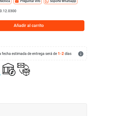
mail
 técnica
Preguntar info
Soporte Whatsapp
0.12.0300
Añadir al carrito
info
1-2
 la fecha estimada de entrega será de
días