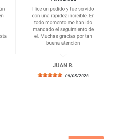
gún
Hice un pedido y fue servido
El sum
en
con una rapidez increíble. En
rápido, e
s
todo momento me han ido
los por
mandado el seguimiento de
sta
el. Muchas gracias por tan
buena atención
JUAN R.
6
06/08/2026