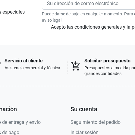
s especiales
Puede darse de baja en cualquier momento. Para el
aviso legal.
Acepto las condiciones generales y la p
Servicio al cliente
Solicitar presupuesto
p
add_shopping_cart
Asistencia comercial y técnica
Presupuestos a medida pa
grandes cantidades
mación
Su cuenta
 de entrega y envío
Seguimiento del pedido
 de pago
Iniciar sesión