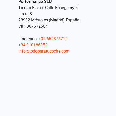
Performance SLU
Tienda Física: Calle Echegaray 5,
Local 8
28932 Móstoles (Madrid) España
CIF: B87672564
Llámenos:
+34 652876712
+34 910186852
info@todoparatucoche.com