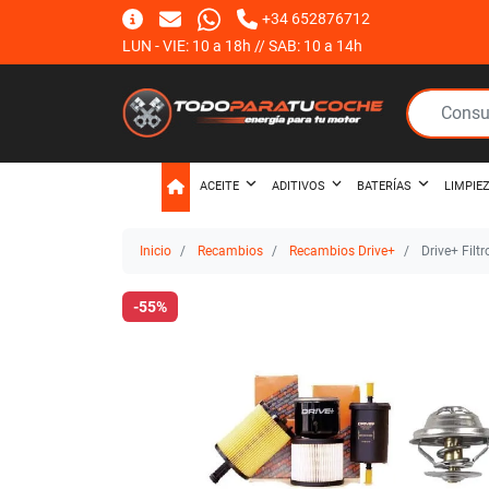
+34 652876712
LUN - VIE: 10 a 18h // SAB: 10 a 14h
ACEITE
ADITIVOS
BATERÍAS
LIMPIE
Inicio
Recambios
Recambios Drive+
Drive+ Filt
-55%