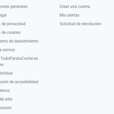
iones generales
Crear una cuenta
egal
Mis alertas
a de privacidad
Solicitud de devolución
a de cookies
nto de desistimiento
s somos
 TodoParatuCoche en
es
bilidad
ción de accesibilidad
tenos
l sitio
icación