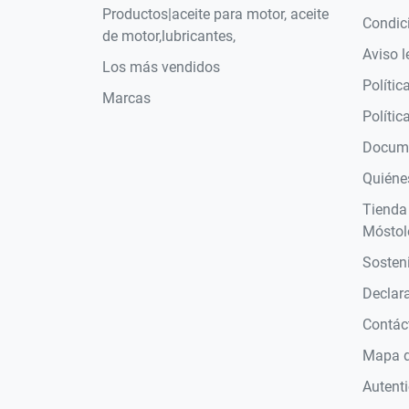
Productos|aceite para motor, aceite
Condic
de motor,lubricantes,
Aviso l
Los más vendidos
Polític
Marcas
Polític
Docume
Quiéne
Tienda
Móstol
Sosteni
Declara
Contác
Mapa de
Autent