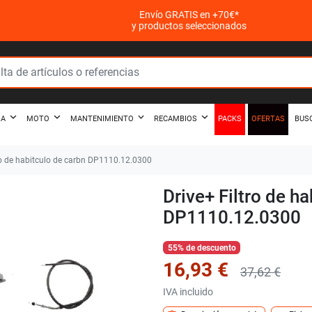
Envío GRATIS en +70€*
y productos seleccionados
PACKS
OFERTAS
ZA
MOTO
MANTENIMIENTO
RECAMBIOS
BUS
ro de habitculo de carbn DP1110.12.0300
Drive+ Filtro de h
DP1110.12.0300
55% de descuento
16,93 €
37,62 €
IVA incluido