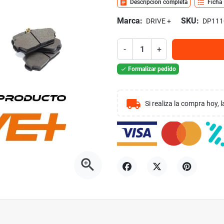
assignment
format_list_bulleted
Descripción completa
Ficha
Marca:
SKU:
DRIVE +
DP111
-
+
Formalizar pedido

local_shipping
Si realiza la compra hoy,
zoom_in
Compartir
Tuitear
Pinterest