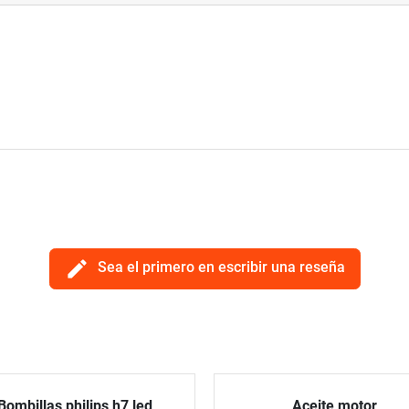
edit
Sea el primero en escribir una reseña
Bombillas philips h7 led
Aceite motor