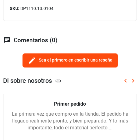
SKU:
DP1110.13.0104
chat
Comentarios (0)
edit
Sea el primero en escribir una reseña
Di sobre nosotros
keyboard_arrow_left
keyboard_arrow_right
link
Anterio
Sig
Primer pedido
La primera vez que compro en la tienda. El pedido ha
llegado realmente pronto, y bien preparado. Y lo más
importante, todo el material perfecto....