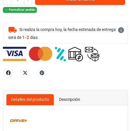
Formalizar pedido

local_shipping
info
Si realiza la compra hoy, la fecha estimada de entrega
1-2
será de
días
Compartir
Tuitear
Pinterest
Detalles del producto
Descripción