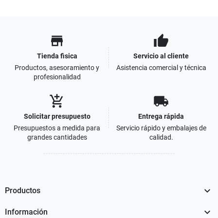
store
thumb_up
Tienda fisica
Servicio al cliente
Productos, asesoramiento y
Asistencia comercial y técnica
profesionalidad
add_shopping_cart
local_shipping
Solicitar presupuesto
Entrega rápida
Presupuestos a medida para
Servicio rápido y embalajes de
grandes cantidades
calidad.

Productos

Información