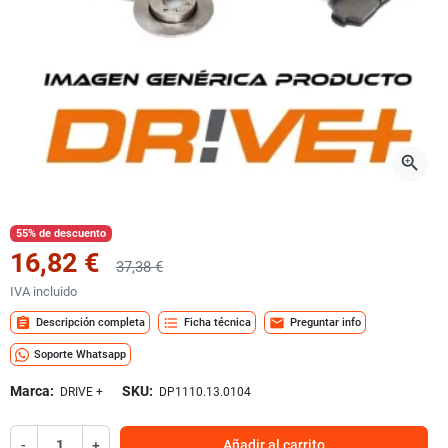
zoom_in
55% de descuento
16,82 €
37,38 €
IVA incluido
assignment
format_list_bulleted
mail
Descripción completa
Ficha técnica
Preguntar info
Soporte Whatsapp
Marca:
SKU:
DRIVE +
DP1110.13.0104
-
+
Añadir al carrito