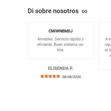
Di sobre nosotros
link
CMIWNBMDJ
Amables. Servicio rápido y
A e
eficiente. Buen sistema on-
rep
line.
el 
ELISENDA P.
08/08/2026