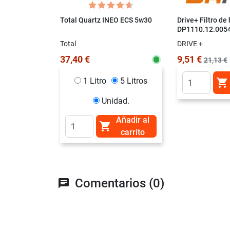
Total Quartz INEO ECS 5w30
Drive+ Filtro de
DP1110.12.005
Total
DRIVE +
37,40 €
9,51 €
21,13 €
1 Litro
5 Litros

Unidad.
Añadir al

carrito
Comentarios (0)
chat