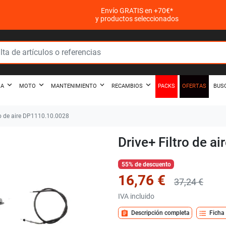
Envío GRATIS en +70€*
y productos seleccionados
PACKS
OFERTAS
ZA
MOTO
MANTENIMIENTO
RECAMBIOS
BUS
ro de aire DP1110.10.0028
Drive+ Filtro de 
55% de descuento
16,76 €
37,24 €
IVA incluido
assignment
format_list_bulleted
Descripción completa
Ficha