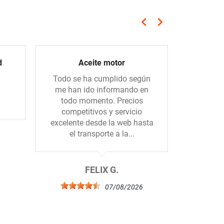
keyboard_arrow_left
keyboard_arrow_right
Anterior
Siguiente
d
Aceite motor
Todo se ha cumplido según
Hice un 
me han ido informando en
con una 
todo momento. Precios
todo m
competitivos y servicio
mandado
excelente desde la web hasta
el. Muc
el transporte a la...
b
6
FELIX G.
07/08/2026