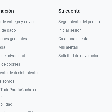
mación
Su cuenta
 de entrega y envío
Seguimiento del pedido
 de pago
Iniciar sesión
iones generales
Crear una cuenta
egal
Mis alertas
a de privacidad
Solicitud de devolución
a de cookies
nto de desistimiento
s somos
 TodoParatuCoche en
es
bilidad