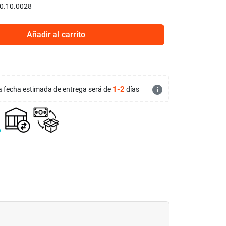
0.10.0028
Añadir al carrito
info
1-2
 la fecha estimada de entrega será de
días