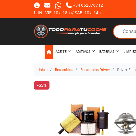
+34 652876712
LUN - VIE: 10 a 18h // SAB: 10 a 14h
ACEITE
ADITIVOS
BATERÍAS
LIMPIE
Inicio
Recambios
Recambios Drive+
Drive+ Filt
-55%