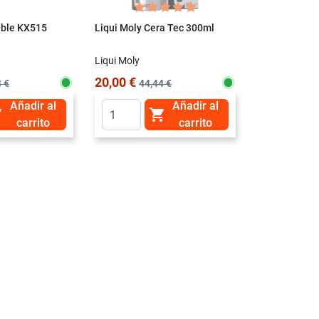
ible KX515
Liqui Moly Cera Tec 300ml
Drive+ Filtro
DP1110.13.0
Liqui Moly
DRIVE +
20,00 €
9,71 €
 €
44,44 €
19,41
Añadir al
Añadir al


carrito
carrito