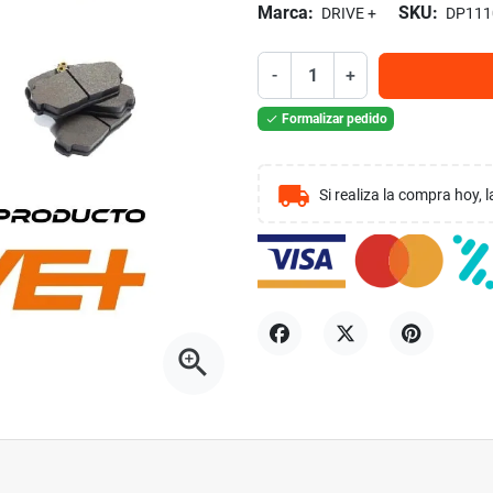
Marca:
SKU:
DRIVE +
DP111
-
+
Formalizar pedido

local_shipping
Si realiza la compra hoy,
zoom_in
Compartir
Tuitear
Pinterest