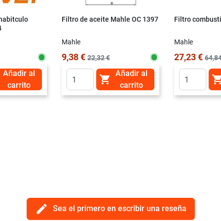
 habitculo
Filtro de aceite Mahle OC 1397
Filtro combust
4
Mahle
Mahle
9,38 €
27,23 €
22,32 €
64,84
Añadir al
Añadir al

carrito
carrito
edit
Sea el primero en escribir una reseña