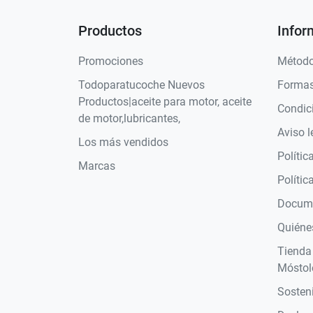
Productos
Infor
Promociones
Método
Todoparatucoche Nuevos
Formas
Productos|aceite para motor, aceite
Condic
de motor,lubricantes,
Aviso l
Los más vendidos
Polític
Marcas
Polític
Docume
Quiéne
Tienda
Móstol
Sosteni