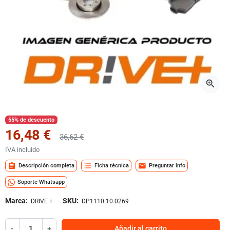
zoom_in
55% de descuento
16,48 €
36,62 €
IVA incluido
assignment
format_list_bulleted
mail
Descripción completa
Ficha técnica
Preguntar info
Soporte Whatsapp
Marca:
SKU:
DRIVE +
DP1110.10.0269
-
+
Añadir al carrito