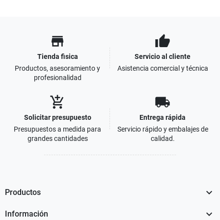
store
thumb_up
Tienda fisica
Servicio al cliente
Productos, asesoramiento y
Asistencia comercial y técnica
profesionalidad
add_shopping_cart
local_shipping
Solicitar presupuesto
Entrega rápida
Presupuestos a medida para
Servicio rápido y embalajes de
grandes cantidades
calidad.

Productos

Información