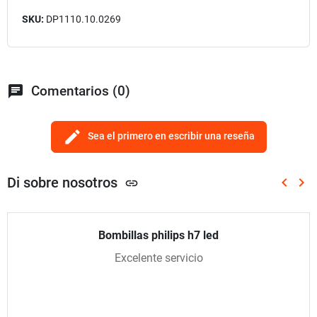
SKU:
DP1110.10.0269
chat
Comentarios (0)
edit
Sea el primero en escribir una reseña
Di sobre nosotros
keyboard_arrow_left
keyboard_arrow_right
link
Anterio
Sig
Bombillas philips h7 led
Excelente servicio