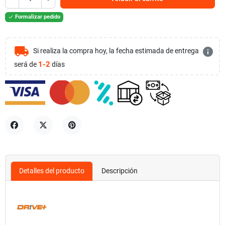
Formalizar pedido

local_shipping
info
Si realiza la compra hoy, la fecha estimada de entrega
1-2
será de
días
Compartir
Tuitear
Pinterest
Detalles del producto
Descripción