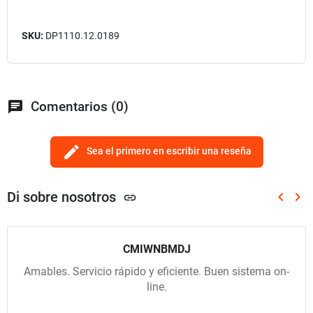
SKU:
DP1110.12.0189
chat
Comentarios (0)
edit
Sea el primero en escribir una reseña
Di sobre nosotros
keyboard_arrow_left
keyboard_arrow_right
link
Anterio
Sig
CMIWNBMDJ
Amables. Servicio rápido y eficiente. Buen sistema on-
line.