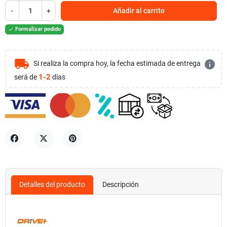
-
+
Añadir al carrito
Formalizar pedido

local_shipping
info
Si realiza la compra hoy, la fecha estimada de entrega
1-2
será de
días
Compartir
Tuitear
Pinterest
Detalles del producto
Descripción