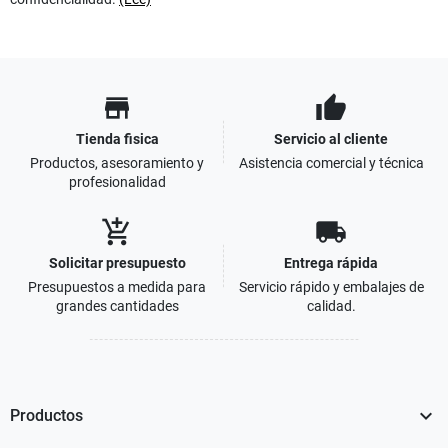
store
thumb_up
Tienda fisica
Servicio al cliente
Productos, asesoramiento y
Asistencia comercial y técnica
profesionalidad
add_shopping_cart
local_shipping
Solicitar presupuesto
Entrega rápida
Presupuestos a medida para
Servicio rápido y embalajes de
grandes cantidades
calidad.

Productos