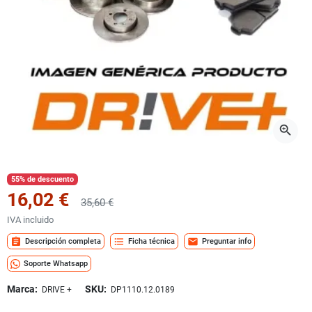
zoom_in
55% de descuento
16,02 €
35,60 €
IVA incluido
assignment
format_list_bulleted
mail
Descripción completa
Ficha técnica
Preguntar info
Soporte Whatsapp
Marca:
SKU:
DRIVE +
DP1110.12.0189