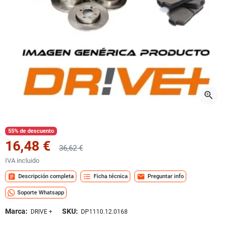
zoom_in
55% de descuento
16,48 €
36,62 €
IVA incluido
assignment
format_list_bulleted
mail
Descripción completa
Ficha técnica
Preguntar info
Soporte Whatsapp
Marca:
SKU:
DRIVE +
DP1110.12.0168