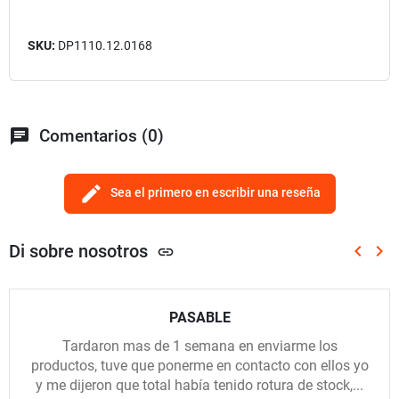
SKU:
DP1110.12.0168
chat
Comentarios (0)
edit
Sea el primero en escribir una reseña
Di sobre nosotros
keyboard_arrow_left
keyboard_arrow_right
link
Anterio
Sig
PASABLE
Tardaron mas de 1 semana en enviarme los
productos, tuve que ponerme en contacto con ellos yo
y me dijeron que total había tenido rotura de stock,...