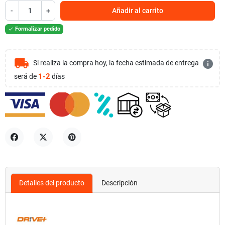
-
+
Añadir al carrito
Formalizar pedido

local_shipping
info
Si realiza la compra hoy, la fecha estimada de entrega
1-2
será de
días
Compartir
Tuitear
Pinterest
Detalles del producto
Descripción