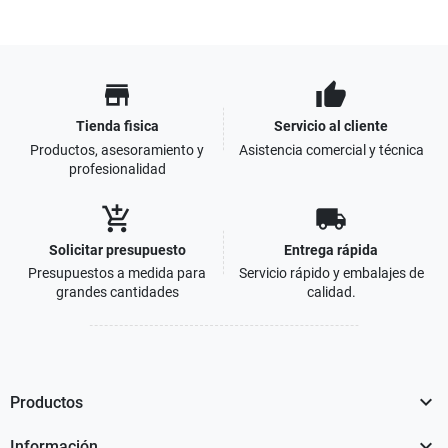
store
thumb_up
Tienda fisica
Servicio al cliente
Productos, asesoramiento y
Asistencia comercial y técnica
profesionalidad
add_shopping_cart
local_shipping
Solicitar presupuesto
Entrega rápida
Presupuestos a medida para
Servicio rápido y embalajes de
grandes cantidades
calidad.

Productos

Información