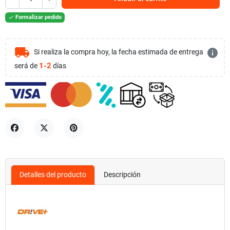
Formalizar pedido

local_shipping
info
Si realiza la compra hoy, la fecha estimada de entrega
1-2
será de
días
Compartir
Tuitear
Pinterest
Detalles del producto
Descripción