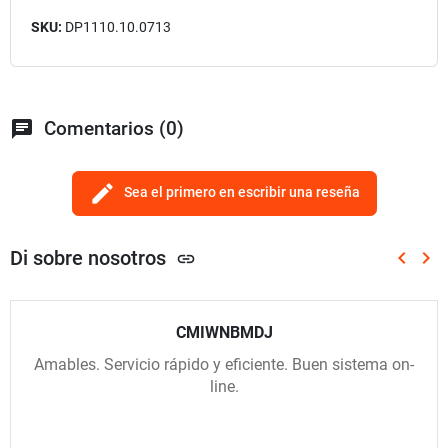
SKU:
DP1110.10.0713
chat
Comentarios (0)
edit
Sea el primero en escribir una reseña
Di sobre nosotros
keyboard_arrow_left
keyboard_arrow_right
link
Anterio
Sig
CMIWNBMDJ
Amables. Servicio rápido y eficiente. Buen sistema on-
line.