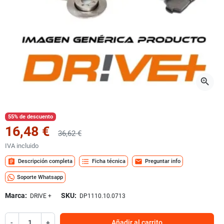
zoom_in
55% de descuento
16,48 €
36,62 €
IVA incluido
assignment
format_list_bulleted
mail
Descripción completa
Ficha técnica
Preguntar info
Soporte Whatsapp
Marca:
SKU:
DRIVE +
DP1110.10.0713
-
+
Añadir al carrito