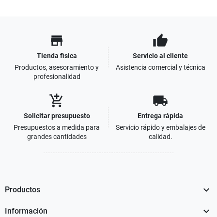
store
thumb_up
Tienda fisica
Servicio al cliente
Productos, asesoramiento y
Asistencia comercial y técnica
profesionalidad
add_shopping_cart
local_shipping
Solicitar presupuesto
Entrega rápida
Presupuestos a medida para
Servicio rápido y embalajes de
grandes cantidades
calidad.

Productos

Información