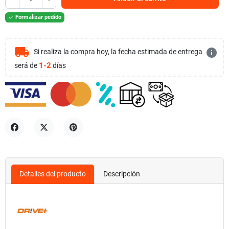
Formalizar pedido

local_shipping
info
Si realiza la compra hoy, la fecha estimada de entrega
1-2
será de
días
Compartir
Tuitear
Pinterest
Detalles del producto
Descripción