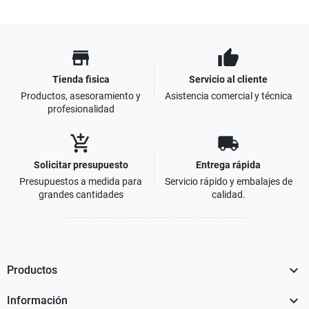
store
thumb_up
Tienda fisica
Servicio al cliente
Productos, asesoramiento y
Asistencia comercial y técnica
profesionalidad
add_shopping_cart
local_shipping
Solicitar presupuesto
Entrega rápida
Presupuestos a medida para
Servicio rápido y embalajes de
grandes cantidades
calidad.

Productos

Información