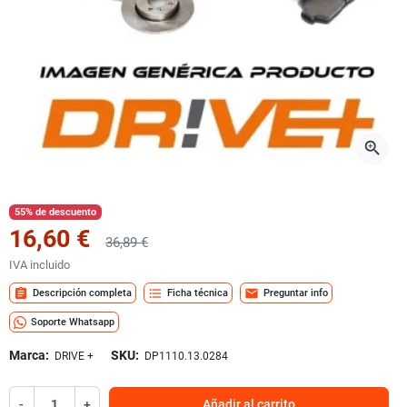
zoom_in
55% de descuento
16,60 €
36,89 €
IVA incluido
assignment
format_list_bulleted
mail
Descripción completa
Ficha técnica
Preguntar info
Soporte Whatsapp
Marca:
SKU:
DRIVE +
DP1110.13.0284
-
+
Añadir al carrito