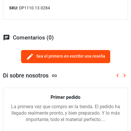
SKU:
DP1110.13.0284
chat
Comentarios (0)
edit
Sea el primero en escribir una reseña
Di sobre nosotros
keyboard_arrow_left
keyboard_arrow_right
link
Anterio
Sig
Primer pedido
La primera vez que compro en la tienda. El pedido ha
llegado realmente pronto, y bien preparado. Y lo más
importante, todo el material perfecto....