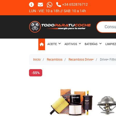
+34 652876712
LUN - VIE: 10 a 18h // SAB: 10 a 14h
ACEITE
ADITIVOS
BATERÍAS
LIMPIE
Inicio
Recambios
Recambios Drive+
Drive+ Filt
-55%