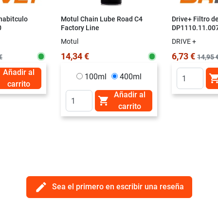
 habitculo
Motul Chain Lube Road C4
Drive+ Filtro d
0
Factory Line
DP1110.11.00
Motul
DRIVE +
14,34 €
6,73 €
€
14,95 
Añadir al
100ml
400ml
carrito
Añadir al

carrito
edit
Sea el primero en escribir una reseña