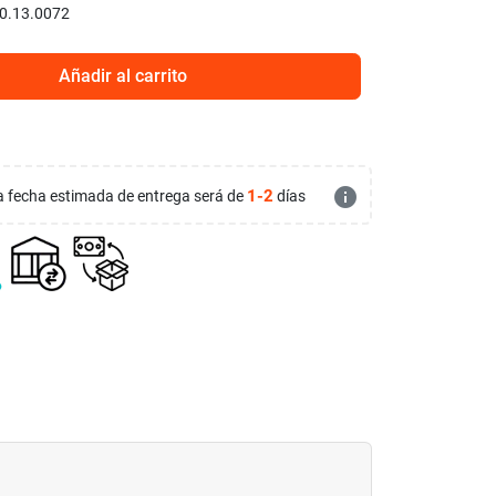
0.13.0072
Añadir al carrito
info
1-2
 la fecha estimada de entrega será de
días