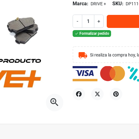
Marca:
SKU:
DRIVE +
DP111
-
+
Formalizar pedido

local_shipping
Si realiza la compra hoy,
zoom_in
Compartir
Tuitear
Pinterest