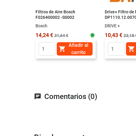
Filtros de Aire Bosch
Drive+ Filtro de
F026400002 -S0002
DP1110.12.007
Bosch
DRIVE +
14,24 €
10,43 €
31,64 €
23,18 
Añadir al


carrito
Comentarios (0)
chat