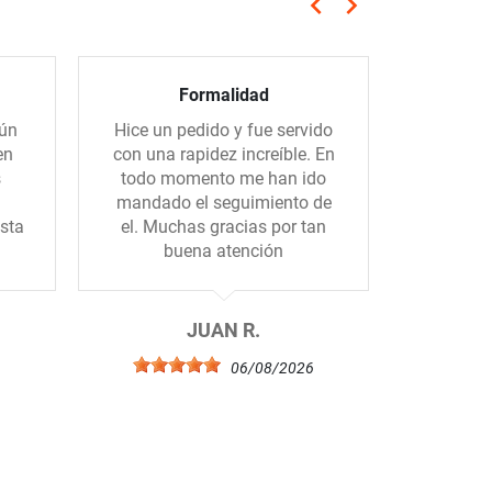
keyboard_arrow_left
keyboard_arrow_right
Anterior
Siguiente
Formalidad
Servicio
gún
Hice un pedido y fue servido
El sum
en
con una rapidez increíble. En
rápido, e
s
todo momento me han ido
los por
mandado el seguimiento de
sta
el. Muchas gracias por tan
buena atención
JUAN R.
6
06/08/2026