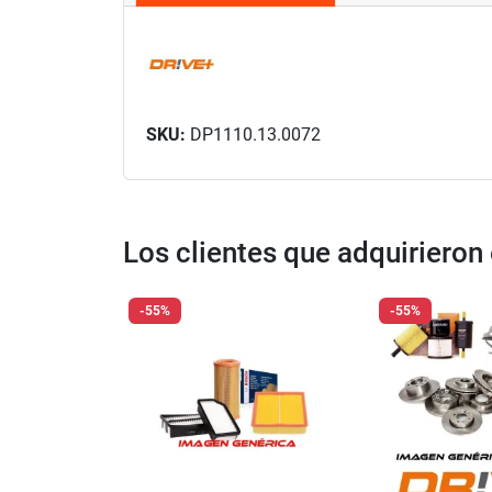
SKU:
DP1110.13.0072
Los clientes que adquiriero
-55%
-55%