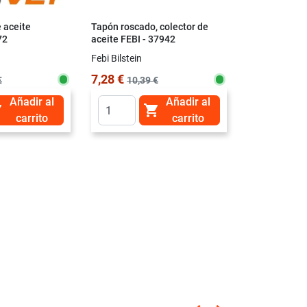
e aceite
Tapón roscado, colector de
Drive+ Filtro 
72
aceite FEBI - 37942
DP1110.10.0
Febi Bilstein
DRIVE +
7,28 €
8,71 €
€
10,39 €
19,36
Añadir al
Añadir al


carrito
carrito