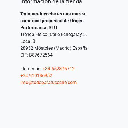
Información de la tienda
Todoparatucoche es una marca
comercial propiedad de Origen
Performance SLU
Tienda Física: Calle Echegaray 5,
Local 8
28932 Móstoles (Madrid) España
CIF: B87672564
Llámenos:
+34 652876712
+34 910186852
info@todoparatucoche.com