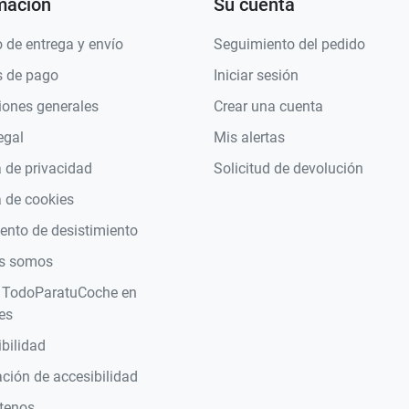
mación
Su cuenta
 de entrega y envío
Seguimiento del pedido
 de pago
Iniciar sesión
iones generales
Crear una cuenta
egal
Mis alertas
a de privacidad
Solicitud de devolución
a de cookies
nto de desistimiento
s somos
 TodoParatuCoche en
es
bilidad
ción de accesibilidad
tenos