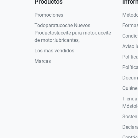
Productos
Infor
Promociones
Método
Todoparatucoche Nuevos
Formas
Productos|aceite para motor, aceite
Condic
de motor,lubricantes,
Aviso l
Los más vendidos
Polític
Marcas
Polític
Docume
Quiéne
Tienda
Móstol
Sosteni
Declara
Contác