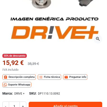
zoom_in
55% de descuento
15,92 €
35,39 €
IVA incluido
assignment
format_list_bulleted
mail
Descripción completa
Ficha técnica
Preguntar info
Soporte Whatsapp
Marca:
SKU:
DRIVE +
DP1110.13.0092
-
+
Añadir al carrito