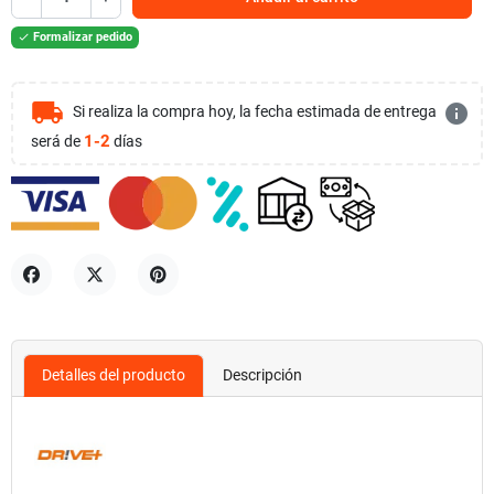
Formalizar pedido

local_shipping
info
Si realiza la compra hoy, la fecha estimada de entrega
1-2
será de
días
Compartir
Tuitear
Pinterest
Detalles del producto
Descripción