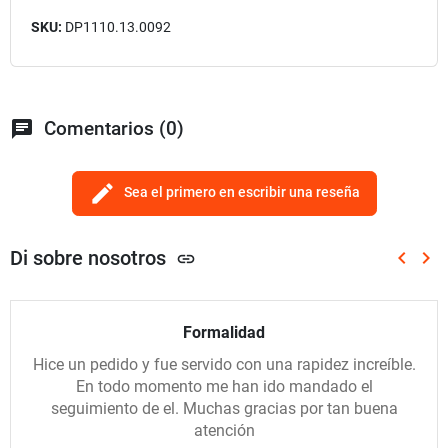
SKU:
DP1110.13.0092
chat
Comentarios (0)
edit
Sea el primero en escribir una reseña
Di sobre nosotros
keyboard_arrow_left
keyboard_arrow_right
link
Anterio
Sig
Formalidad
Hice un pedido y fue servido con una rapidez increíble.
En todo momento me han ido mandado el
seguimiento de el. Muchas gracias por tan buena
atención