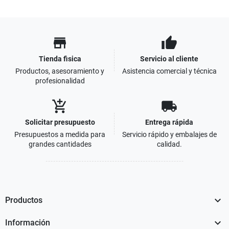
store
thumb_up
Tienda fisica
Servicio al cliente
Productos, asesoramiento y
Asistencia comercial y técnica
profesionalidad
add_shopping_cart
local_shipping
Solicitar presupuesto
Entrega rápida
Presupuestos a medida para
Servicio rápido y embalajes de
grandes cantidades
calidad.

Productos

Información