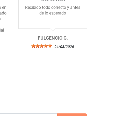
o en
Recibido todo correcto y antes
Me gus
gado
de lo esperado
tiend
n
amablem
ial
FULGENCIO G.
04/08/2026
6