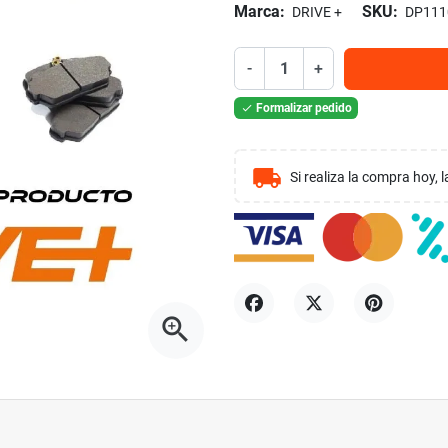
Marca:
SKU:
DRIVE +
DP111
-
+
Formalizar pedido

local_shipping
Si realiza la compra hoy,
zoom_in
Compartir
Tuitear
Pinterest