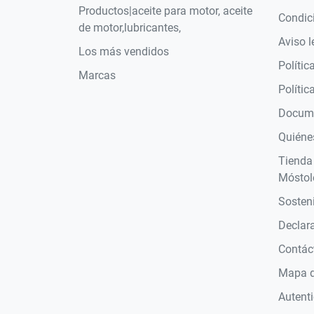
Productos|aceite para motor, aceite
Condic
de motor,lubricantes,
Aviso l
Los más vendidos
Polític
Marcas
Polític
Docume
Quiéne
Tienda
Móstol
Sosteni
Declara
Contác
Mapa de
Autent