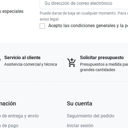
s especiales
Puede darse de baja en cualquier momento. Para el
aviso legal.
Acepto las condiciones generales y la p
Servicio al cliente
Solicitar presupuesto
p
add_shopping_cart
Asistencia comercial y técnica
Presupuestos a medida pa
grandes cantidades
mación
Su cuenta
 de entrega y envío
Seguimiento del pedido
 de pago
Iniciar sesión