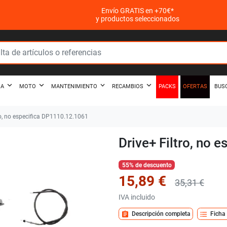
Envío GRATIS en +70€*
y productos seleccionados
PACKS
OFERTAS
ZA
MOTO
MANTENIMIENTO
RECAMBIOS
BUS
ro, no especifica DP1110.12.1061
Drive+ Filtro, no
55% de descuento
15,89 €
35,31 €
IVA incluido
assignment
format_list_bulleted
Descripción completa
Ficha