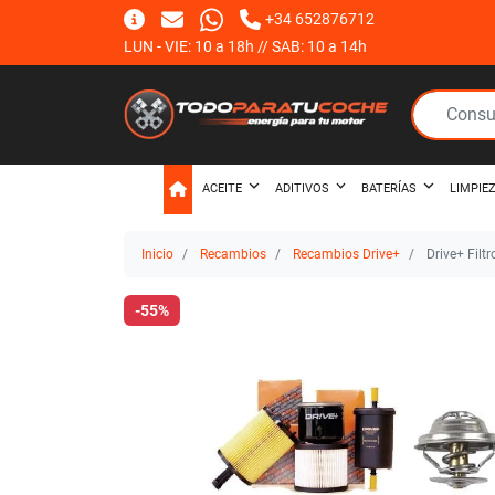
+34 652876712
LUN - VIE: 10 a 18h // SAB: 10 a 14h
ACEITE
ADITIVOS
BATERÍAS
LIMPIE
Inicio
Recambios
Recambios Drive+
Drive+ Filt
-55%