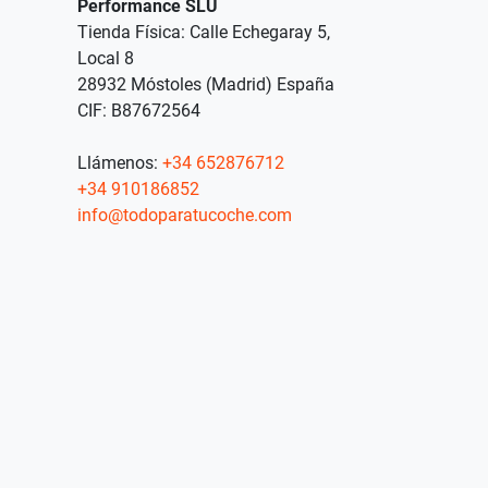
Performance SLU
Tienda Física: Calle Echegaray 5,
Local 8
28932 Móstoles (Madrid) España
CIF: B87672564
Llámenos:
+34 652876712
+34 910186852
info@todoparatucoche.com