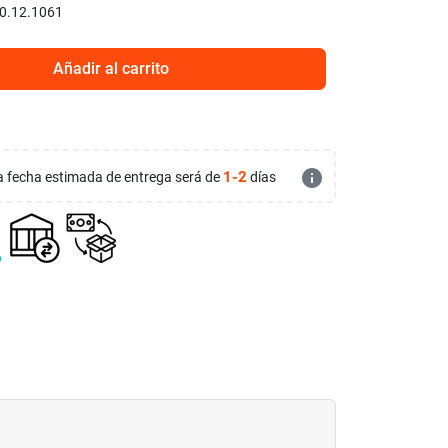
0.12.1061
Añadir al carrito
info
1-2
 la fecha estimada de entrega será de
días