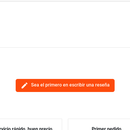
edit
Sea el primero en escribir una reseña
vicio rápido, buen precio.
Primer pedido