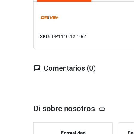
SKU:
DP1110.12.1061
Comentarios (0)
chat
Di sobre nosotros
link
Formalidad
Ser