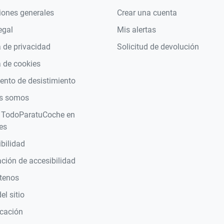
iones generales
Crear una cuenta
egal
Mis alertas
a de privacidad
Solicitud de devolución
a de cookies
nto de desistimiento
s somos
 TodoParatuCoche en
es
bilidad
ción de accesibilidad
tenos
l sitio
icación