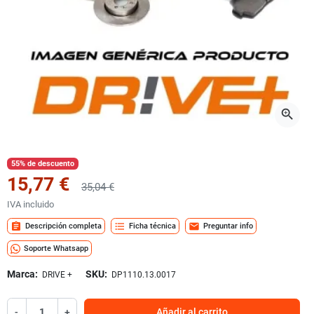
zoom_in
55% de descuento
15,77 €
35,04 €
IVA incluido
assignment
format_list_bulleted
mail
Descripción completa
Ficha técnica
Preguntar info
Soporte Whatsapp
Marca:
SKU:
DRIVE +
DP1110.13.0017
-
+
Añadir al carrito