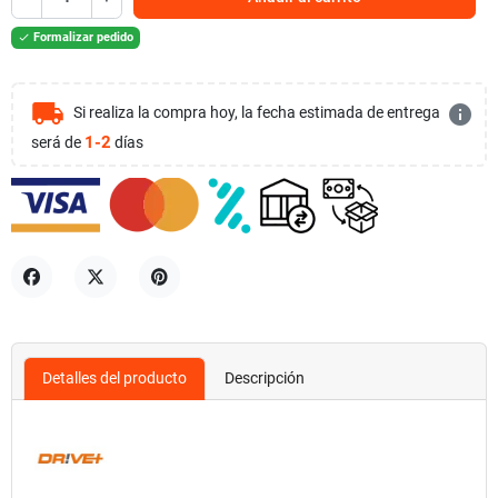
Formalizar pedido

local_shipping
info
Si realiza la compra hoy, la fecha estimada de entrega
1-2
será de
días
Compartir
Tuitear
Pinterest
Detalles del producto
Descripción