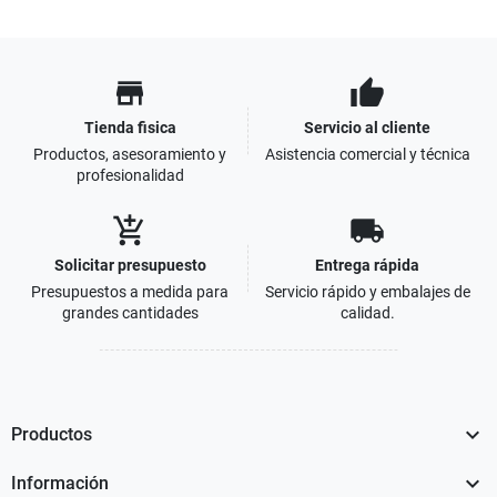
store
thumb_up
Tienda fisica
Servicio al cliente
Productos, asesoramiento y
Asistencia comercial y técnica
profesionalidad
add_shopping_cart
local_shipping
Solicitar presupuesto
Entrega rápida
Presupuestos a medida para
Servicio rápido y embalajes de
grandes cantidades
calidad.

Productos

Información