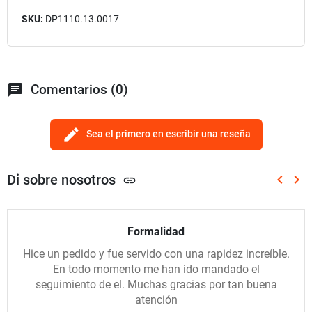
SKU:
DP1110.13.0017
chat
Comentarios (0)
edit
Sea el primero en escribir una reseña
Di sobre nosotros
keyboard_arrow_left
keyboard_arrow_right
link
Anterio
Sig
Formalidad
Hice un pedido y fue servido con una rapidez increíble.
En todo momento me han ido mandado el
seguimiento de el. Muchas gracias por tan buena
atención