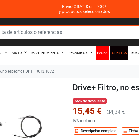
Envío GRATIS en +70€*
y productos seleccionados
PACKS
OFERTAS
ZA
MOTO
MANTENIMIENTO
RECAMBIOS
BUS
ro, no especifica DP1110.12.1072
Drive+ Filtro, no
55% de descuento
15,45 €
34,34 €
IVA incluido
assignment
format_list_bulleted
Descripción completa
Ficha