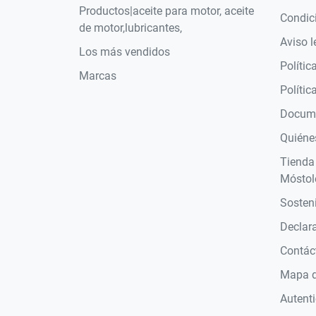
Productos|aceite para motor, aceite
Condic
de motor,lubricantes,
Aviso l
Los más vendidos
Polític
Marcas
Polític
Docume
Quiéne
Tienda
Móstol
Sosteni
Declara
Contác
Mapa de
Autent