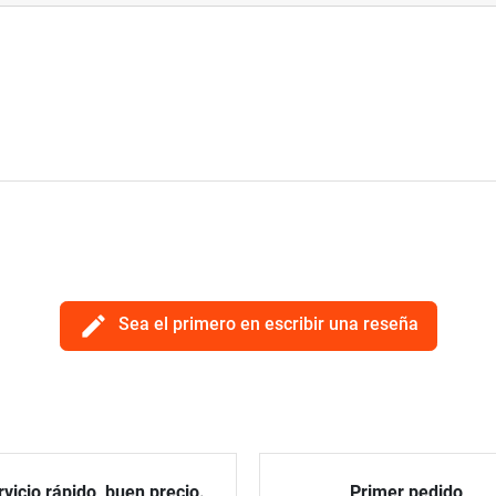
edit
Sea el primero en escribir una reseña
vicio rápido, buen precio.
Primer pedido