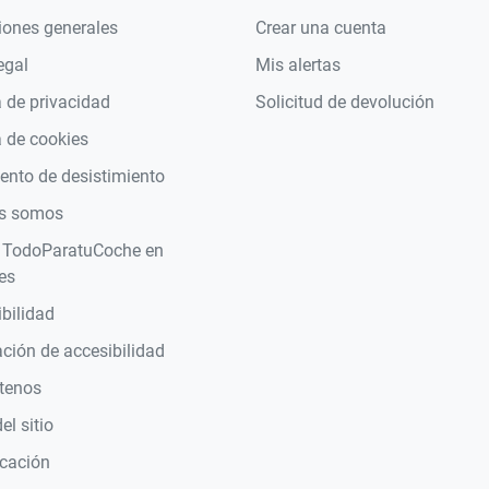
iones generales
Crear una cuenta
egal
Mis alertas
a de privacidad
Solicitud de devolución
a de cookies
nto de desistimiento
s somos
 TodoParatuCoche en
es
bilidad
ción de accesibilidad
tenos
l sitio
icación