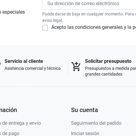
s especiales
Puede darse de baja en cualquier momento. Para el
aviso legal.
Acepto las condiciones generales y la p
Servicio al cliente
Solicitar presupuesto
p
add_shopping_cart
Asistencia comercial y técnica
Presupuestos a medida pa
grandes cantidades
mación
Su cuenta
 de entrega y envío
Seguimiento del pedido
 de pago
Iniciar sesión