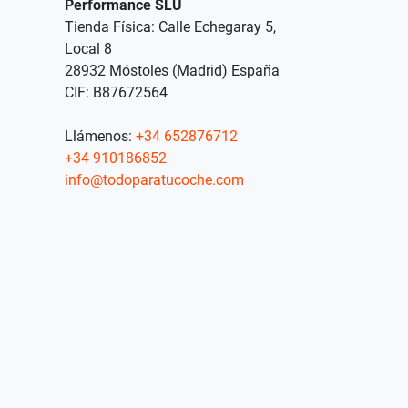
Performance SLU
Tienda Física: Calle Echegaray 5,
Local 8
28932 Móstoles (Madrid) España
CIF: B87672564
Llámenos:
+34 652876712
+34 910186852
info@todoparatucoche.com