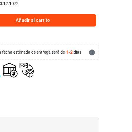
0.12.1072
Añadir al carrito
info
1-2
 la fecha estimada de entrega será de
días