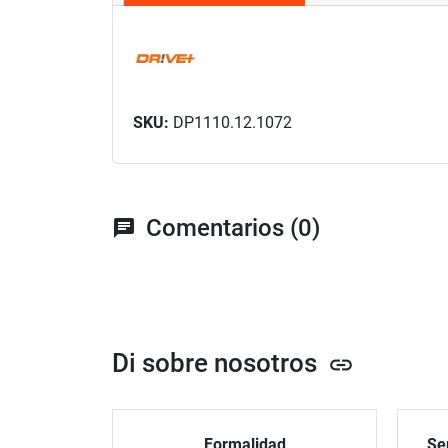
SKU:
DP1110.12.1072
Comentarios (0)
chat
Di sobre nosotros
link
Formalidad
Ser