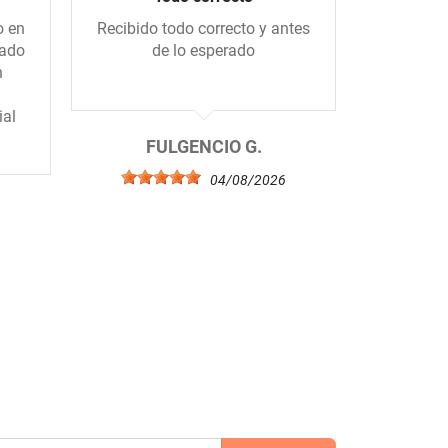
o en
Recibido todo correcto y antes
Me gus
gado
de lo esperado
tiend
n
amablem
ial
FULGENCIO G.
04/08/2026
6