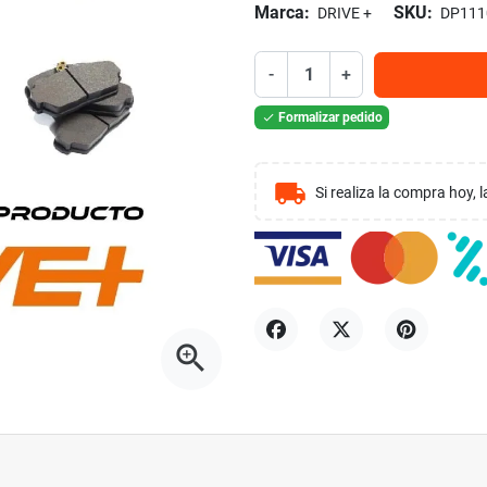
Marca:
SKU:
DRIVE +
DP111
-
+
Formalizar pedido

local_shipping
Si realiza la compra hoy,
zoom_in
Compartir
Tuitear
Pinterest