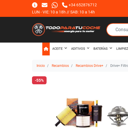
+34 652876712
LUN - VIE: 10 a 18h // SAB: 10 a 14h
ACEITE
ADITIVOS
BATERÍAS
LIMPIE
Inicio
Recambios
Recambios Drive+
Drive+ Filt
-55%