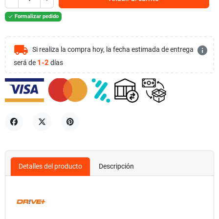
Formalizar pedido

local_shipping
info
Si realiza la compra hoy, la fecha estimada de entrega
1-2
será de
días
Compartir
Tuitear
Pinterest
Detalles del producto
Descripción