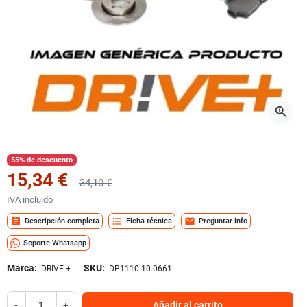
zoom_in
55% de descuento
15,34 €
34,10 €
IVA incluido
assignment
format_list_bulleted
mail
Descripción completa
Ficha técnica
Preguntar info
Soporte Whatsapp
Marca:
SKU:
DRIVE +
DP1110.10.0661
-
+
Añadir al carrito