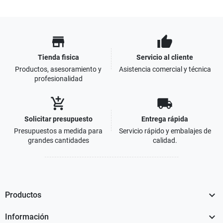
store
thumb_up
Tienda fisica
Servicio al cliente
Productos, asesoramiento y
Asistencia comercial y técnica
profesionalidad
add_shopping_cart
local_shipping
Solicitar presupuesto
Entrega rápida
Presupuestos a medida para
Servicio rápido y embalajes de
grandes cantidades
calidad.

Productos

Información