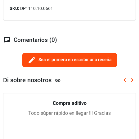
SKU:
DP1110.10.0661
chat
Comentarios (0)
edit
Sea el primero en escribir una reseña
Di sobre nosotros
keyboard_arrow_left
keyboard_arrow_right
link
Anterio
Sig
Compra aditivo
Todo súper rápido en llegar !!! Gracias