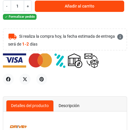
-
+
Añadir al carrito
Formalizar pedido

local_shipping
info
Si realiza la compra hoy, la fecha estimada de entrega
1-2
será de
días
Compartir
Tuitear
Pinterest
Detalles del producto
Descripción