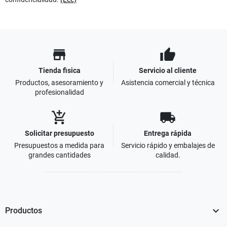
store
thumb_up
Tienda fisica
Servicio al cliente
Productos, asesoramiento y
Asistencia comercial y técnica
profesionalidad
add_shopping_cart
local_shipping
Solicitar presupuesto
Entrega rápida
Presupuestos a medida para
Servicio rápido y embalajes de
grandes cantidades
calidad.

Productos