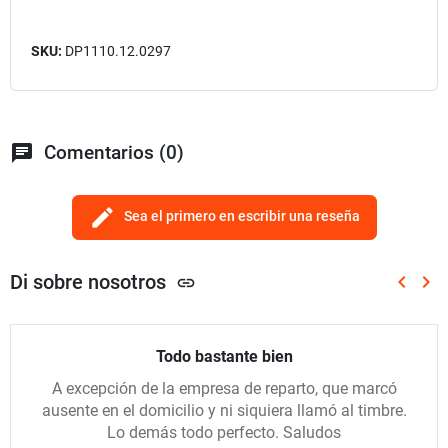
SKU:
DP1110.12.0297
chat
Comentarios (0)
edit
Sea el primero en escribir una reseña
Di sobre nosotros
keyboard_arrow_left
keyboard_arrow_right
link
Anterio
Sig
Todo bastante bien
A excepción de la empresa de reparto, que marcó
ausente en el domicilio y ni siquiera llamó al timbre.
Lo demás todo perfecto. Saludos