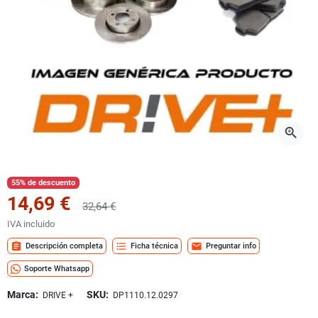
zoom_in
55% de descuento
14,69 €
32,64 €
IVA incluido
assignment
format_list_bulleted
mail
Descripción completa
Ficha técnica
Preguntar info
Soporte Whatsapp
Marca:
SKU:
DRIVE +
DP1110.12.0297