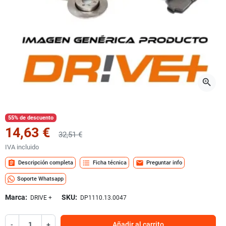
zoom_in
55% de descuento
14,63 €
32,51 €
IVA incluido
assignment
format_list_bulleted
mail
Descripción completa
Ficha técnica
Preguntar info
Soporte Whatsapp
Marca:
SKU:
DRIVE +
DP1110.13.0047
-
+
Añadir al carrito