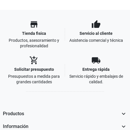
store
thumb_up
Tienda fisica
Servicio al cliente
Productos, asesoramiento y
Asistencia comercial y técnica
profesionalidad
add_shopping_cart
local_shipping
Solicitar presupuesto
Entrega rápida
Presupuestos a medida para
Servicio rápido y embalajes de
grandes cantidades
calidad.

Productos

Información