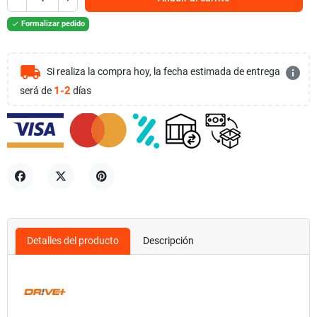
Formalizar pedido

local_shipping
info
Si realiza la compra hoy, la fecha estimada de entrega
1-2
será de
días
Compartir
Tuitear
Pinterest
Detalles del producto
Descripción