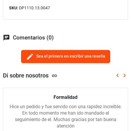
SKU:
DP1110.13.0047
chat
Comentarios (0)
edit
Sea el primero en escribir una reseña
Di sobre nosotros
keyboard_arrow_left
keyboard_arrow_right
link
Anterio
Sig
Formalidad
Hice un pedido y fue servido con una rapidez increíble.
En todo momento me han ido mandado el
seguimiento de el. Muchas gracias por tan buena
atención