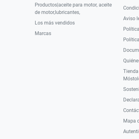
Productos|aceite para motor, aceite
Condic
de motor,lubricantes,
Aviso l
Los más vendidos
Polític
Marcas
Polític
Docume
Quiéne
Tienda
Móstol
Sosteni
Declara
Contác
Mapa de
Autent