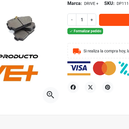
Marca:
SKU:
DRIVE +
DP111
-
+
Formalizar pedido

local_shipping
Si realiza la compra hoy,
zoom_in
Compartir
Tuitear
Pinterest