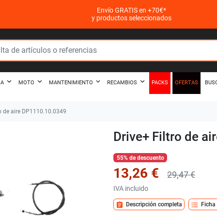
Envío GRATIS en +70€*
y productos seleccionados
PACKS
OFERTAS
ZA
MOTO
MANTENIMIENTO
RECAMBIOS
BUS
ro de aire DP1110.10.0349
Drive+ Filtro de 
55% de descuento
13,26 €
29,47 €
IVA incluido
assignment
format_list_bulleted
Descripción completa
Ficha