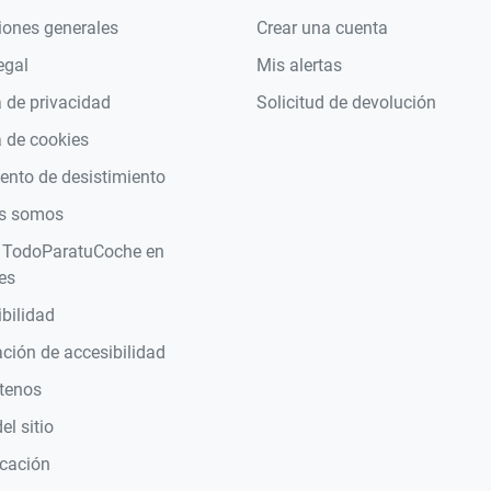
iones generales
Crear una cuenta
egal
Mis alertas
a de privacidad
Solicitud de devolución
a de cookies
nto de desistimiento
s somos
 TodoParatuCoche en
es
bilidad
ción de accesibilidad
tenos
l sitio
icación