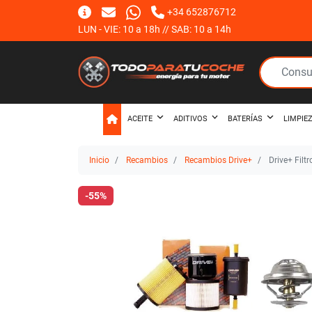
+34 652876712
LUN - VIE: 10 a 18h // SAB: 10 a 14h
ACEITE
ADITIVOS
BATERÍAS
LIMPIE
Inicio
Recambios
Recambios Drive+
Drive+ Filt
-55%