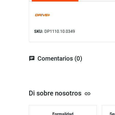
SKU:
DP1110.10.0349
Comentarios (0)
chat
Di sobre nosotros
link
Formalidad
Ser