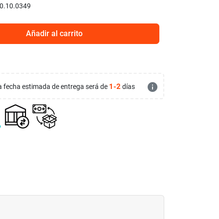
0.10.0349
Añadir al carrito
info
1-2
 la fecha estimada de entrega será de
días