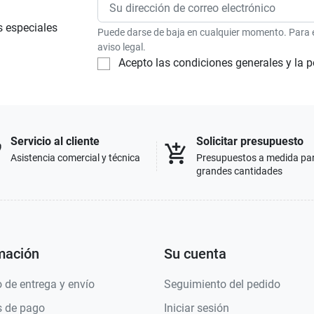
s especiales
Puede darse de baja en cualquier momento. Para el
aviso legal.
Acepto las condiciones generales y la p
Servicio al cliente
Solicitar presupuesto
p
add_shopping_cart
Asistencia comercial y técnica
Presupuestos a medida pa
grandes cantidades
mación
Su cuenta
 de entrega y envío
Seguimiento del pedido
 de pago
Iniciar sesión