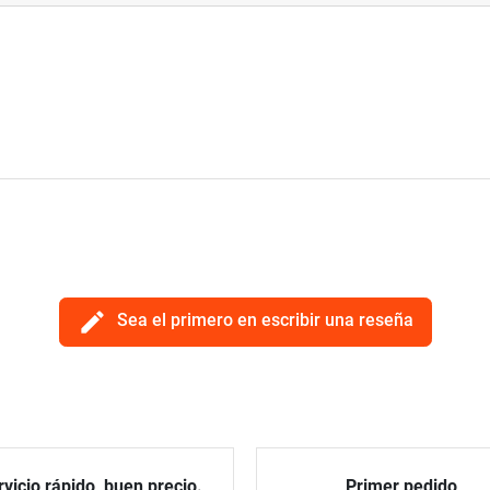
edit
Sea el primero en escribir una reseña
vicio rápido, buen precio.
Primer pedido