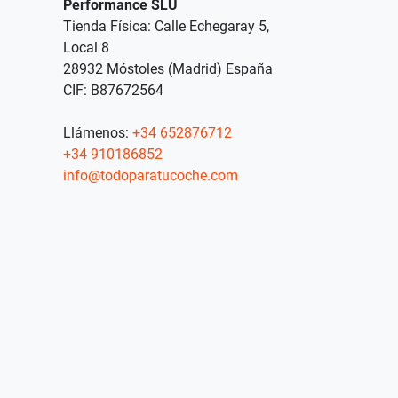
Performance SLU
Tienda Física: Calle Echegaray 5,
Local 8
28932 Móstoles (Madrid) España
CIF: B87672564
Llámenos:
+34 652876712
+34 910186852
info@todoparatucoche.com