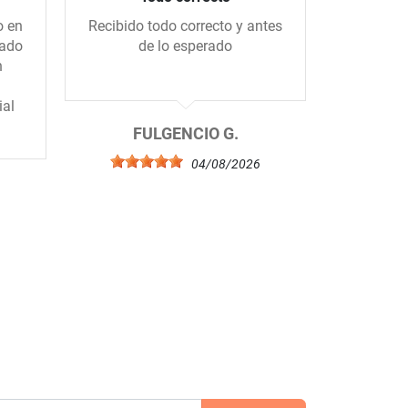
o en
Recibido todo correcto y antes
Me gus
gado
de lo esperado
tiend
n
amablem
ial
FULGENCIO G.
04/08/2026
6