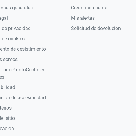
iones generales
Crear una cuenta
egal
Mis alertas
a de privacidad
Solicitud de devolución
a de cookies
nto de desistimiento
s somos
 TodoParatuCoche en
es
bilidad
ción de accesibilidad
tenos
l sitio
icación