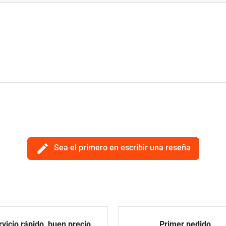
edit
Sea el primero en escribir una reseña
vicio rápido, buen precio.
Primer pedido