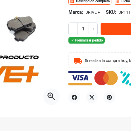
assignment
format_list_bulleted
Descripción completa
Ficha
Marca:
SKU:
DRIVE +
DP111
-
+
Formalizar pedido

local_shipping
Si realiza la compra hoy,
zoom_in
Compartir
Tuitear
Pinterest