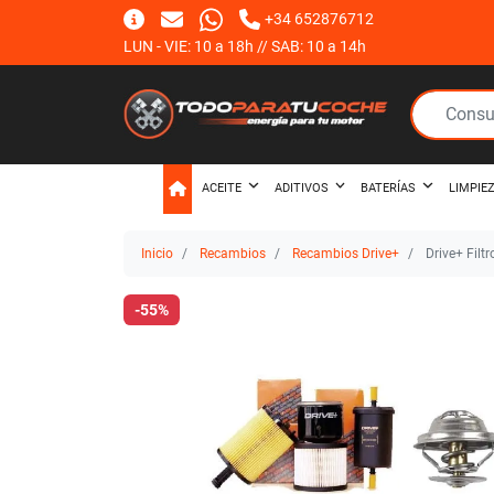
+34 652876712
LUN - VIE: 10 a 18h // SAB: 10 a 14h
ACEITE
ADITIVOS
BATERÍAS
LIMPIE
Inicio
Recambios
Recambios Drive+
Drive+ Filt
-55%