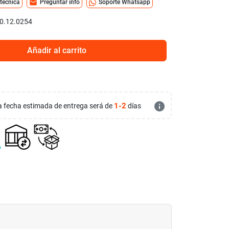
mail
 técnica
Preguntar info
Soporte Whatsapp
0.12.0254
Añadir al carrito
info
1-2
 la fecha estimada de entrega será de
días