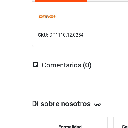
SKU:
DP1110.12.0254
Comentarios (0)
chat
Di sobre nosotros
link
Formalidad
Ser