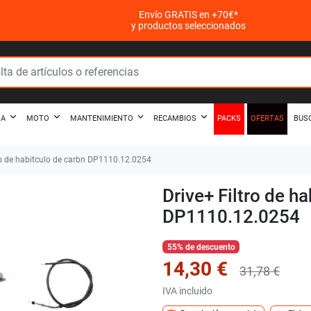
Envío GRATIS en +70€*
y productos seleccionados
PACKS
OFERTAS
ZA
MOTO
MANTENIMIENTO
RECAMBIOS
BUS
ro de habitculo de carbn DP1110.12.0254
Drive+ Filtro de h
DP1110.12.0254
55% de descuento
14,30 €
31,78 €
IVA incluido