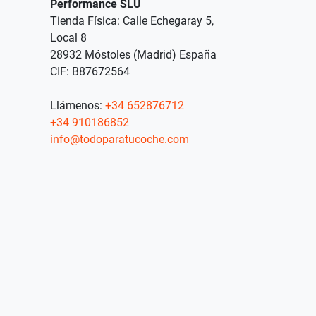
Performance SLU
Tienda Física: Calle Echegaray 5,
Local 8
28932 Móstoles (Madrid) España
CIF: B87672564
Llámenos:
+34 652876712
+34 910186852
info@todoparatucoche.com