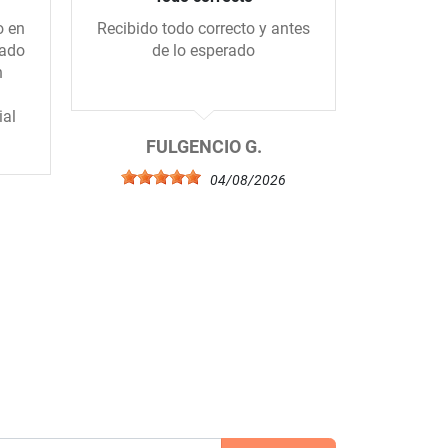
o en
Recibido todo correcto y antes
Me gus
gado
de lo esperado
tiend
n
amablem
ial
FULGENCIO G.
04/08/2026
6