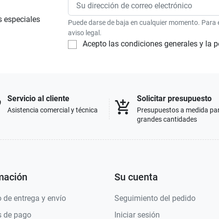
s especiales
Puede darse de baja en cualquier momento. Para el
aviso legal.
Acepto las condiciones generales y la p
Servicio al cliente
Solicitar presupuesto
p
add_shopping_cart
Asistencia comercial y técnica
Presupuestos a medida pa
grandes cantidades
mación
Su cuenta
 de entrega y envío
Seguimiento del pedido
 de pago
Iniciar sesión