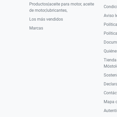
Productos|aceite para motor, aceite
Condic
de motor,lubricantes,
Aviso l
Los más vendidos
Polític
Marcas
Polític
Docume
Quiéne
Tienda
Móstol
Sosteni
Declara
Contác
Mapa de
Autent