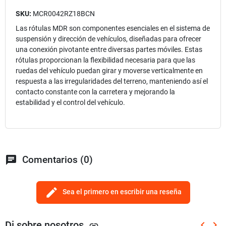
SKU:
MCR0042RZ18BCN
Las rótulas MDR son componentes esenciales en el sistema de
suspensión y dirección de vehículos, diseñadas para ofrecer
una conexión pivotante entre diversas partes móviles. Estas
rótulas proporcionan la flexibilidad necesaria para que las
ruedas del vehículo puedan girar y moverse verticalmente en
respuesta a las irregularidades del terreno, manteniendo así el
contacto constante con la carretera y mejorando la
estabilidad y el control del vehículo.
chat
Comentarios (0)
edit
Sea el primero en escribir una reseña
Di sobre nosotros
keyboard_arrow_left
keyboard_arrow_right
link