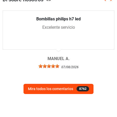
Anterio
Sig
Bombillas philips h7 led
Excelente servicio
MANUEL A.
07/08/2026
Mira todos los comentarios
8762