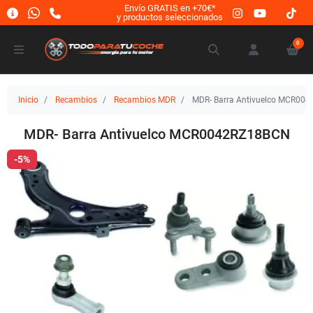
Envío GRATIS en +70€*
y productos seleccionados
0
Inicio
Recambios
Recambios MDR
MDR- Barra Antivuelco MCR00
MDR- Barra Antivuelco MCR0042RZ18BCN
-5%