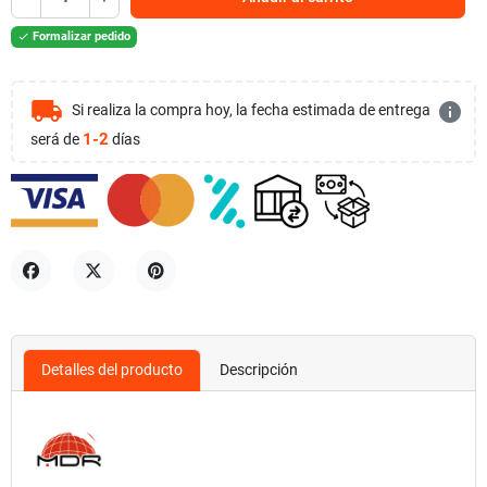
Formalizar pedido

local_shipping
info
Si realiza la compra hoy, la fecha estimada de entrega
1-2
será de
días
Compartir
Tuitear
Pinterest
Detalles del producto
Descripción