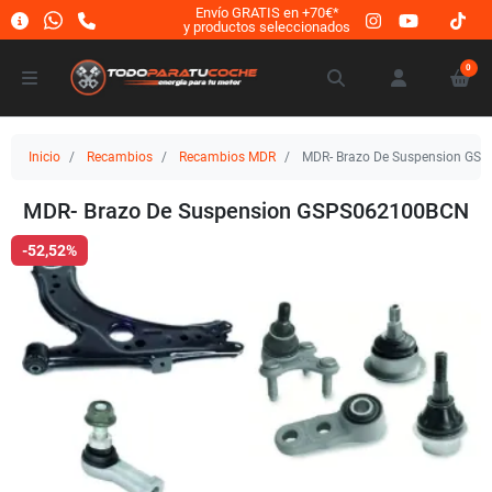
Envío GRATIS en +70€*
y productos seleccionados
0
Inicio
Recambios
Recambios MDR
MDR- Brazo De Suspension GS
MDR- Brazo De Suspension GSPS062100BCN
-52,52%