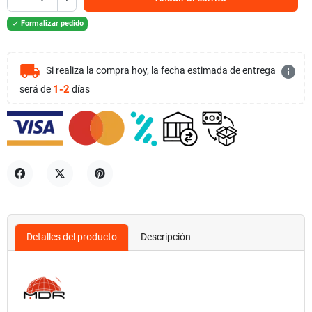
Formalizar pedido

local_shipping
info
Si realiza la compra hoy, la fecha estimada de entrega
1-2
será de
días
Compartir
Tuitear
Pinterest
Detalles del producto
Descripción