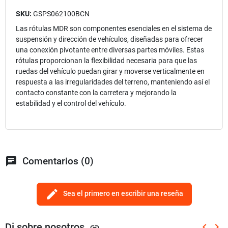
SKU:
GSPS062100BCN
Las rótulas MDR son componentes esenciales en el sistema de
suspensión y dirección de vehículos, diseñadas para ofrecer
una conexión pivotante entre diversas partes móviles. Estas
rótulas proporcionan la flexibilidad necesaria para que las
ruedas del vehículo puedan girar y moverse verticalmente en
respuesta a las irregularidades del terreno, manteniendo así el
contacto constante con la carretera y mejorando la
estabilidad y el control del vehículo.
chat
Comentarios (0)
edit
Sea el primero en escribir una reseña
Di sobre nosotros
keyboard_arrow_left
keyboard_arrow_right
link