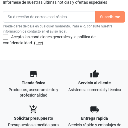
Infórmese de nuestras últimas noticias y ofertas especiales
Puede darse de baja en cualquier momento. Para ello, consulte nuestra
información de contacto en el aviso legal.
Acepto las condiciones generales y la política de
confidencialidad.
(Lee)
store
thumb_up
Tienda fisica
Servicio al cliente
Productos, asesoramiento y
Asistencia comercial y técnica
profesionalidad
add_shopping_cart
local_shipping
Solicitar presupuesto
Entrega rápida
Presupuestos a medida para
Servicio rápido y embalajes de