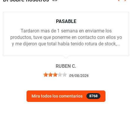
Anterio
Sig
PASABLE
Tardaron mas de 1 semana en enviarme los
productos, tuve que ponerme en contacto con ellos yo
y me dijeron que total había tenido rotura de stock,...
RUBEN C.
09/08/2026
Mira todos los comentarios
8768