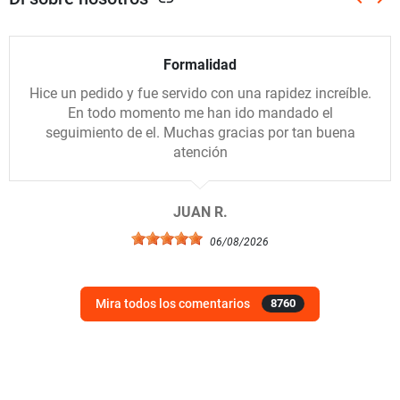
Anterio
Sig
Formalidad
Hice un pedido y fue servido con una rapidez increíble.
En todo momento me han ido mandado el
seguimiento de el. Muchas gracias por tan buena
atención
JUAN R.
06/08/2026
Mira todos los comentarios
8760