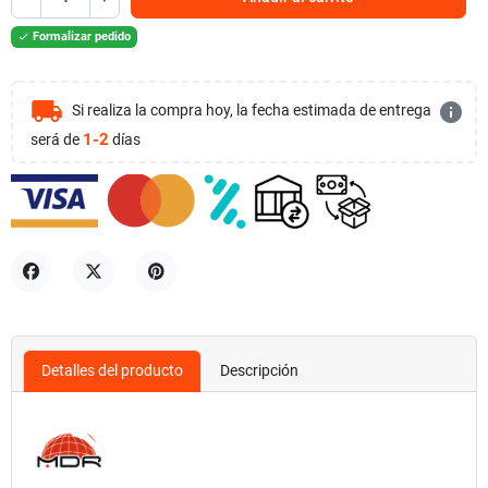
Formalizar pedido

local_shipping
info
Si realiza la compra hoy, la fecha estimada de entrega
1-2
será de
días
Compartir
Tuitear
Pinterest
Detalles del producto
Descripción