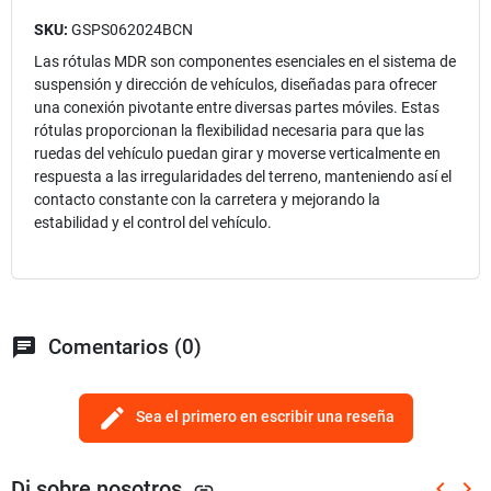
SKU:
GSPS062024BCN
Las rótulas MDR son componentes esenciales en el sistema de
suspensión y dirección de vehículos, diseñadas para ofrecer
una conexión pivotante entre diversas partes móviles. Estas
rótulas proporcionan la flexibilidad necesaria para que las
ruedas del vehículo puedan girar y moverse verticalmente en
respuesta a las irregularidades del terreno, manteniendo así el
contacto constante con la carretera y mejorando la
estabilidad y el control del vehículo.
chat
Comentarios (0)
edit
Sea el primero en escribir una reseña
Di sobre nosotros
keyboard_arrow_left
keyboard_arrow_right
link