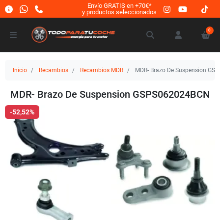
Envío GRATIS en +70€*
y productos seleccionados
0
Inicio
Recambios
Recambios MDR
MDR- Brazo De Suspension GS
MDR- Brazo De Suspension GSPS062024BCN
-52,52%