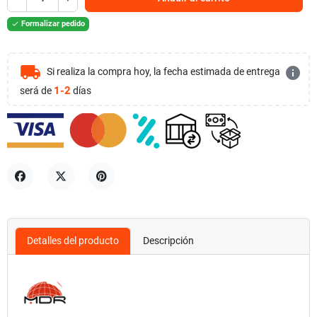
Formalizar pedido

local_shipping
info
Si realiza la compra hoy, la fecha estimada de entrega
1-2
será de
días
Compartir
Tuitear
Pinterest
Detalles del producto
Descripción