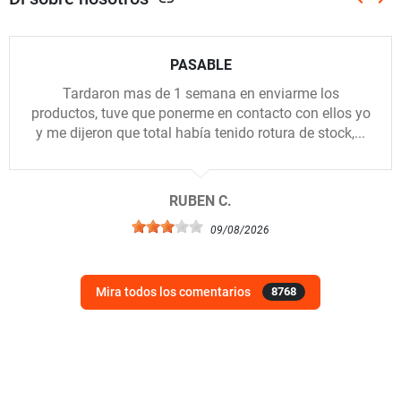
Anterio
Sig
PASABLE
Tardaron mas de 1 semana en enviarme los
productos, tuve que ponerme en contacto con ellos yo
y me dijeron que total había tenido rotura de stock,...
RUBEN C.
09/08/2026
Mira todos los comentarios
8768