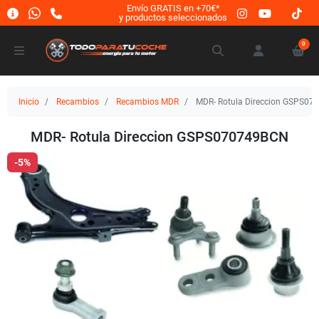
Envío GRATIS en +70€*
y productos seleccionados
0
Inicio
Recambios
Recambios MDR
MDR- Rotula Direccion GSPS0
MDR- Rotula Direccion GSPS070749BCN
-5%