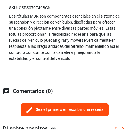
SKU:
GSPS070749BCN
Las rótulas MDR son componentes esenciales en el sistema de
suspensión y dirección de vehículos, diseñadas para ofrecer
una conexión pivotante entre diversas partes móviles. Estas
rótulas proporcionan la flexibilidad necesaria para que las
ruedas del vehículo puedan girar y moverse verticalmente en
respuesta a las irregularidades del terreno, manteniendo así el
contacto constante con la carretera y mejorando la
estabilidad y el control del vehículo.
chat
Comentarios (0)
edit
Sea el primero en escribir una reseña
Di sobre nosotros
keyboard_arrow_left
keyboard_arrow_right
link