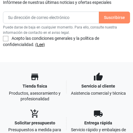
Infórmese de nuestras últimas noticias y ofertas especiales
Puede darse de baja en cualquier momento. Para ello, consulte nuestra
información de contacto en el aviso legal.
Acepto las condiciones generales y la política de
confidencialidad.
(Lee)
store
thumb_up
Tienda fisica
Servicio al cliente
Productos, asesoramiento y
Asistencia comercial y técnica
profesionalidad
add_shopping_cart
local_shipping
Solicitar presupuesto
Entrega rápida
Presupuestos a medida para
Servicio rápido y embalajes de