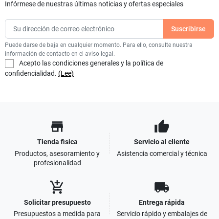
Infórmese de nuestras últimas noticias y ofertas especiales
Puede darse de baja en cualquier momento. Para ello, consulte nuestra
información de contacto en el aviso legal.
Acepto las condiciones generales y la política de
confidencialidad.
(Lee)
store
thumb_up
Tienda fisica
Servicio al cliente
Productos, asesoramiento y
Asistencia comercial y técnica
profesionalidad
add_shopping_cart
local_shipping
Solicitar presupuesto
Entrega rápida
Presupuestos a medida para
Servicio rápido y embalajes de