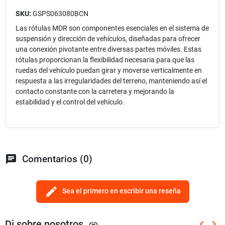
SKU:
GSPS063080BCN
Las rótulas MDR son componentes esenciales en el sistema de
suspensión y dirección de vehículos, diseñadas para ofrecer
una conexión pivotante entre diversas partes móviles. Estas
rótulas proporcionan la flexibilidad necesaria para que las
ruedas del vehículo puedan girar y moverse verticalmente en
respuesta a las irregularidades del terreno, manteniendo así el
contacto constante con la carretera y mejorando la
estabilidad y el control del vehículo.
chat
Comentarios (0)
edit
Sea el primero en escribir una reseña
Di sobre nosotros
keyboard_arrow_left
keyboard_arrow_right
link