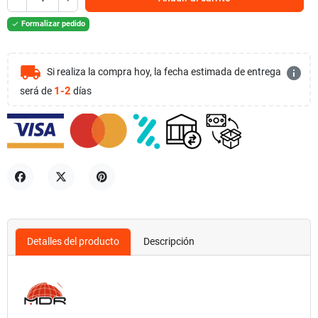
Formalizar pedido

local_shipping
info
Si realiza la compra hoy, la fecha estimada de entrega
1-2
será de
días
Compartir
Tuitear
Pinterest
Detalles del producto
Descripción