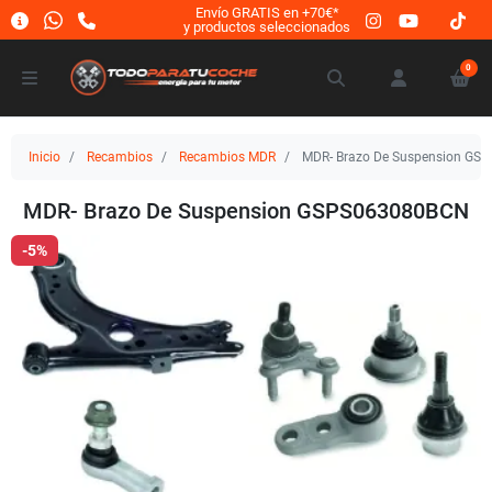
Envío GRATIS en +70€*
y productos seleccionados
0
Inicio
Recambios
Recambios MDR
MDR- Brazo De Suspension GS
MDR- Brazo De Suspension GSPS063080BCN
-5%