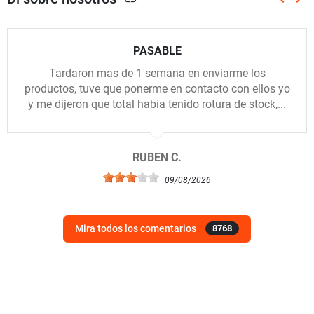
Anterio
Sig
PASABLE
Tardaron mas de 1 semana en enviarme los
productos, tuve que ponerme en contacto con ellos yo
y me dijeron que total había tenido rotura de stock,...
RUBEN C.
09/08/2026
Mira todos los comentarios
8768