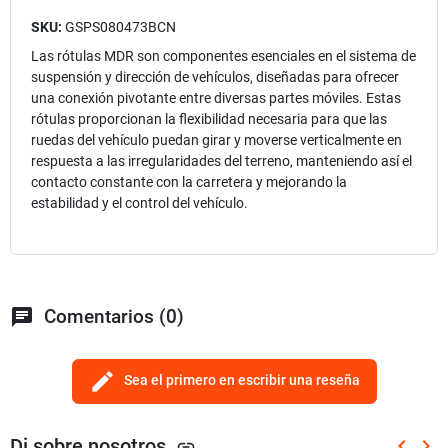
SKU:
GSPS080473BCN
Las rótulas MDR son componentes esenciales en el sistema de
suspensión y dirección de vehículos, diseñadas para ofrecer
una conexión pivotante entre diversas partes móviles. Estas
rótulas proporcionan la flexibilidad necesaria para que las
ruedas del vehículo puedan girar y moverse verticalmente en
respuesta a las irregularidades del terreno, manteniendo así el
contacto constante con la carretera y mejorando la
estabilidad y el control del vehículo.
chat
Comentarios (0)
edit
Sea el primero en escribir una reseña
Di sobre nosotros
keyboard_arrow_left
keyboard_arrow_right
link