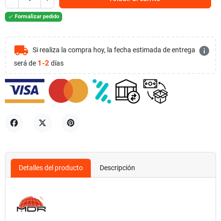
Formalizar pedido

local_shipping
info
Si realiza la compra hoy, la fecha estimada de entrega
1-2
será de
días
Compartir
Tuitear
Pinterest
Detalles del producto
Descripción