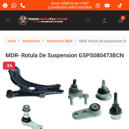
Envío GRATIS en +70€*
y productos seleccionados
0
Inicio
Recambios
Recambios MDR
MDR- Rotula De Suspension G
MDR- Rotula De Suspension GSPS080473BCN
-5%