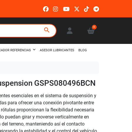
0
search
ASESOR LUBRICANTES
BLOG
CADOR REFERENCIAS
Suspension GSPS080496BCN
tes esenciales en el sistema de suspensión y
das para ofrecer una conexión pivotante entre
 rótulas proporcionan la flexibilidad necesaria
ulo puedan girar y moverse verticalmente en
s del terreno, manteniendo así el contacto
jorando la estabilidad y el control del vehículo.