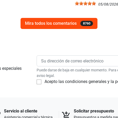
05/08/202
Mira todos los comentarios
8760
s especiales
Puede darse de baja en cualquier momento. Para el
aviso legal.
Acepto las condiciones generales y la p
Servicio al cliente
Solicitar presupuesto
p
add_shopping_cart
Asistencia comercial y técnica
Presupuestos a medida pa