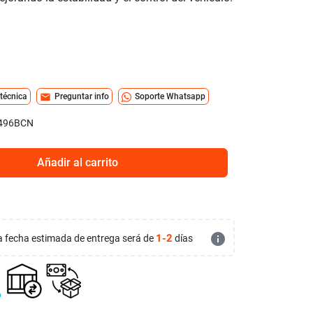
mail
 técnica
Preguntar info
Soporte Whatsapp
496BCN
Añadir al carrito
info
1-2
 la fecha estimada de entrega será de
días