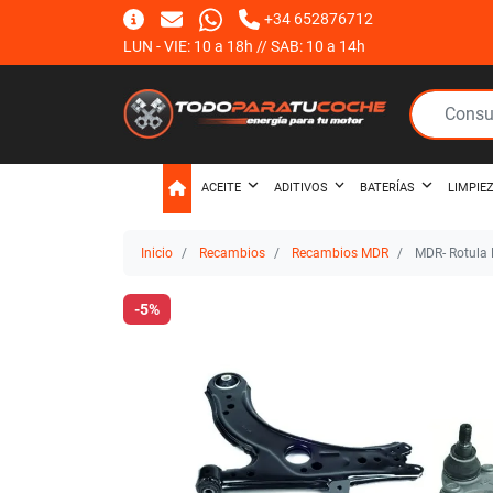
+34 652876712
LUN - VIE: 10 a 18h // SAB: 10 a 14h
ACEITE
ADITIVOS
BATERÍAS
LIMPIE
Inicio
Recambios
Recambios MDR
MDR- Rotula
-5%