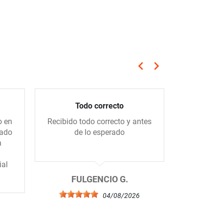
keyboard_arrow_left
keyboard_arrow_right
Anterior
Siguiente
Todo correcto
Compra 
o en
Recibido todo correcto y antes
Me gus
gado
de lo esperado
tiend
n
amablem
ial
FULGENCIO G.
04/08/2026