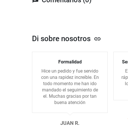
Di sobre nosotros
link
Formalidad
Ser
Hice un pedido y fue servido
E
con una rapidez increíble. En
ráp
todo momento me han ido
l
mandado el seguimiento de
el. Muchas gracias por tan
buena atención
JUAN R.