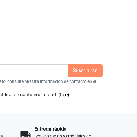
6
lo, consulte nuestra información de contacto en el
olítica de confidencialidad.
(Lee)
Entrega rápida
local_shipping
ra
Servicio rápido y embalajes de