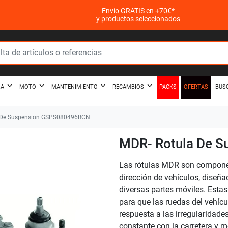
Envío GRATIS en +70€*
y productos seleccionados
PACKS
OFERTAS
ZA
MOTO
MANTENIMIENTO
RECAMBIOS
BUS
 De Suspension GSPS080496BCN
MDR- Rotula De 
Las rótulas MDR son componen
dirección de vehículos, diseña
diversas partes móviles. Estas
para que las ruedas del vehíc
respuesta a las irregularidade
constante con la carretera y me