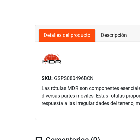
Detalles del producto
Descripción
SKU:
GSPS080496BCN
Las rótulas MDR son componentes esenciales 
diversas partes móviles. Estas rótulas propo
respuesta a las irregularidades del terreno, 
Comentarios (0)
chat