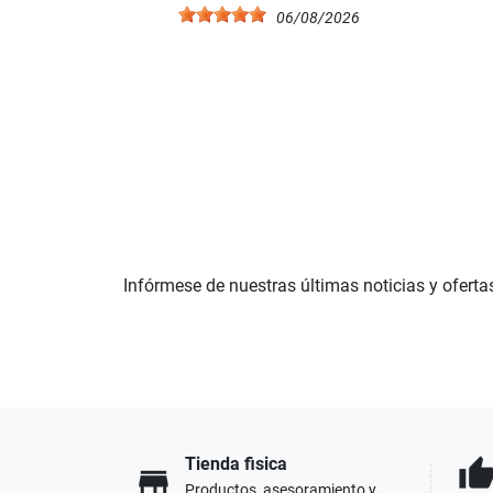
06/08/2026
Infórmese de nuestras últimas noticias y oferta
Tienda fisica
thumb_u
store
Productos, asesoramiento y