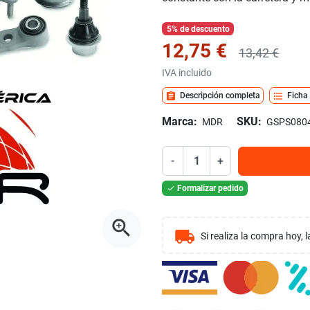
5% de descuento
12,75 €
13,42 €
IVA incluido
assignment
format_list_bulleted
Descripción completa
Ficha
Marca:
SKU:
MDR
GSPS080
-
+
Formalizar pedido

zoom_in
local_shipping
Si realiza la compra hoy,