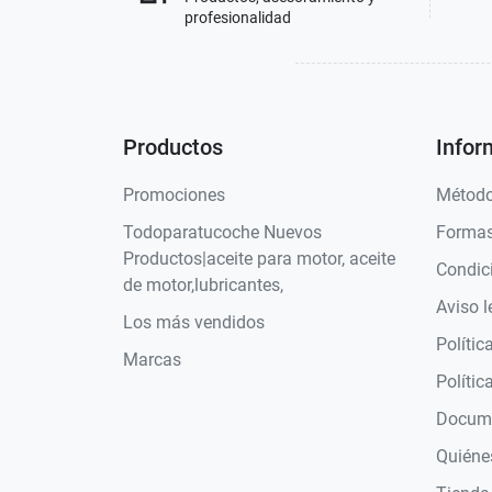
profesionalidad
Productos
Infor
Promociones
Método
Todoparatucoche Nuevos
Formas
Productos|aceite para motor, aceite
Condic
de motor,lubricantes,
Aviso l
Los más vendidos
Polític
Marcas
Polític
Docume
Quiéne