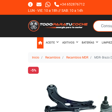
+34 652876712
LUN - VIE: 10 a 18h // SAB: 10 a 14h
ACEITE
ADITIVOS
BATERÍAS
LIMPIE
Inicio
Recambios
Recambios MDR
MDR- Brazo 
-5%