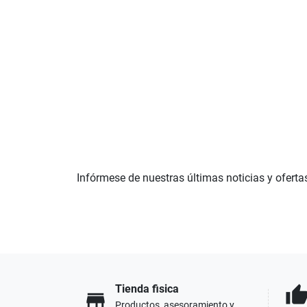
Infórmese de nuestras últimas noticias y oferta
Tienda fisica
thumb_u
store
Productos, asesoramiento y