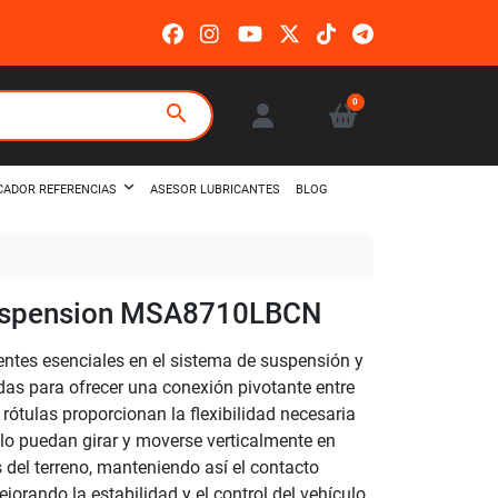
0
search
ASESOR LUBRICANTES
BLOG
CADOR REFERENCIAS
uspension MSA8710LBCN
tes esenciales en el sistema de suspensión y
das para ofrecer una conexión pivotante entre
 rótulas proporcionan la flexibilidad necesaria
ulo puedan girar y moverse verticalmente en
s del terreno, manteniendo así el contacto
jorando la estabilidad y el control del vehículo.