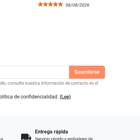
6
06/08/2026
lo, consulte nuestra información de contacto en el
olítica de confidencialidad.
(Lee)
Entrega rápida
local_shipping
ra
Servicio rápido y embalajes de