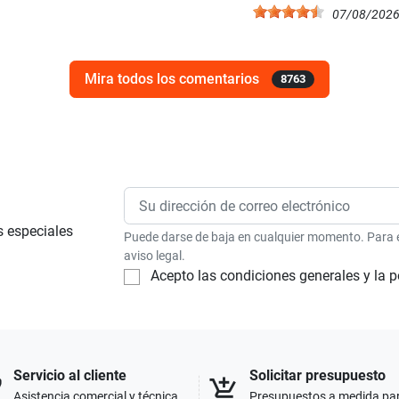
07/08/202
Mira todos los comentarios
8763
s especiales
Puede darse de baja en cualquier momento. Para el
aviso legal.
Acepto las condiciones generales y la p
Servicio al cliente
Solicitar presupuesto
p
add_shopping_cart
Asistencia comercial y técnica
Presupuestos a medida pa