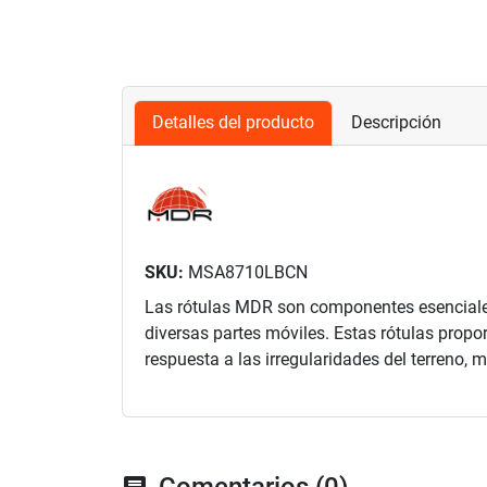
Detalles del producto
Descripción
SKU:
MSA8710LBCN
Las rótulas MDR son componentes esenciales 
diversas partes móviles. Estas rótulas propo
respuesta a las irregularidades del terreno, 
Comentarios (0)
chat