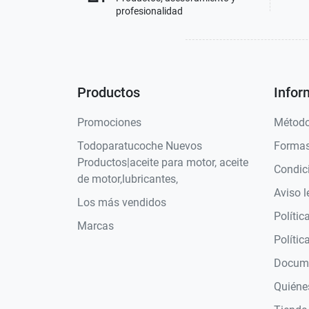
profesionalidad
Productos
Infor
Promociones
Método
Todoparatucoche Nuevos
Formas
Productos|aceite para motor, aceite
Condic
de motor,lubricantes,
Aviso l
Los más vendidos
Polític
Marcas
Polític
Docume
Quiéne