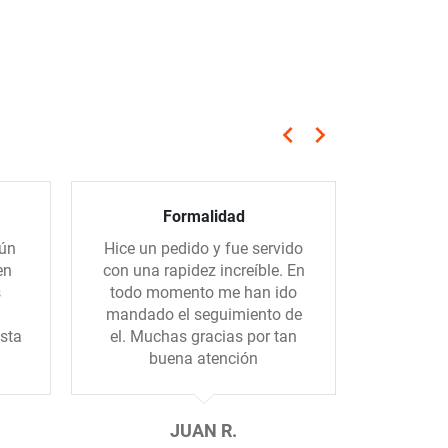
keyboard_arrow_left
keyboard_arrow_right
Anterior
Siguiente
Formalidad
Servicio
gún
Hice un pedido y fue servido
El sum
en
con una rapidez increíble. En
rápido, e
s
todo momento me han ido
los por
mandado el seguimiento de
sta
el. Muchas gracias por tan
buena atención
JUAN R.