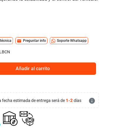
mail
 técnica
Preguntar info
Soporte Whatsapp
LBCN
Añadir al carrito
info
1-2
 la fecha estimada de entrega será de
días