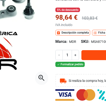
5% de descuento
98,64 €
103,83 €
IVA incluido
assignment
format_list_bulleted
Descripción completa
Ficha
Marca:
SKU:
MDR
MSA8710
-
+
Formalizar pedido

zoom_in
local_shipping
Si realiza la compra hoy,