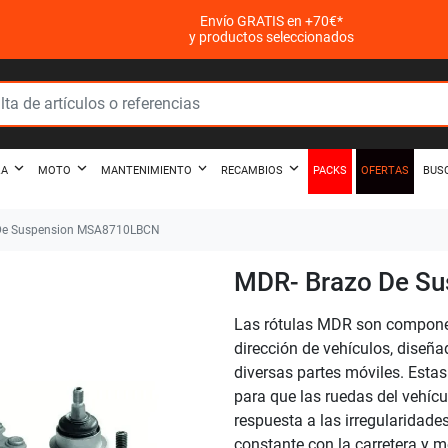
Envío GRATIS en +70€*
y productos seleccionados
PACKS
OFERTAS
ZA
MOTO
MANTENIMIENTO
RECAMBIOS
BUS
De Suspension MSA8710LBCN
MDR- Brazo De S
Las rótulas MDR son componen
dirección de vehículos, diseña
diversas partes móviles. Estas
para que las ruedas del vehíc
respuesta a las irregularidade
constante con la carretera y me